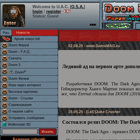
Welcome to U.A.C. [
O.S.A.
]
login
/
register
Status: Guest
Новости
Архив новостей
Doom Форум
02.08.25 -
www.GameMAG.ru
Doom - F.A.Q.
Скачать
Doom 3
Ледяной ад на первом арте допол
®
Doom
Doom Фильм
Разработчики DOOM: The Dark Ages 
Игра через интернет
Геймдиректор Хьюго Мартин показал кон
Веселые картинки
же, что Eternal сделала для DOOM (2016
Doom - Ссылки
Соревнования
О нашем сайте
15.05.25 - [LeD]Jake Crusher
Отправить сообщение
Состоялся релиз DOOM: The Dark
Wolfenstein 3D
DOOM: The Dark Ages - приквел DOOM
Календарь событий: