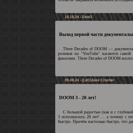
14.10.24 - Dant3
Выход первой части документальн
Three Decades of DOOM — документа
роликов на "YouTube" касаются самой
фанатами. Three Decades of DOOM воспол
05.08.24 - [LeD]Jake Crusher
DOOM 3 - 20 лет!
С большой радостью (как и с глубоко
3 исполнилось 20 лет! ... а почему с п
быстро. Причём настолько быстро, что да