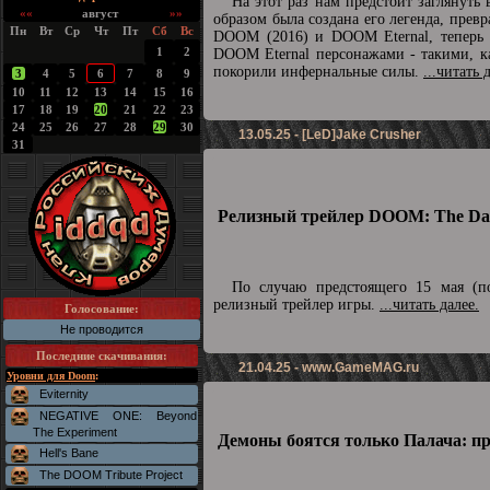
На этот раз нам предстоит заглянуть
««
август
»»
образом была создана его легенда, превр
Пн
Вт
Ср
Чт
Пт
Сб
Вс
DOOM (2016) и DOOM Eternal, теперь п
1
2
DOOM Eternal персонажами - такими, ка
покорили инфернальные силы.
...читать 
3
4
5
6
7
8
9
10
11
12
13
14
15
16
17
18
19
20
21
22
23
24
25
26
27
28
29
30
13.05.25 - [LeD]Jake Crusher
31
Релизный трейлер DOOM: The Dar
По случаю предстоящего 15 мая (по
релизный трейлер игры.
...читать далее.
Голосование:
Не проводится
Последние скачивания
:
21.04.25 -
www.GameMAG.ru
Уровни для Doom
:
Eviternity
NEGATIVE ONE: Beyond
The Experiment
Демоны боятся только Палача: п
Hell's Bane
The DOOM Tribute Project