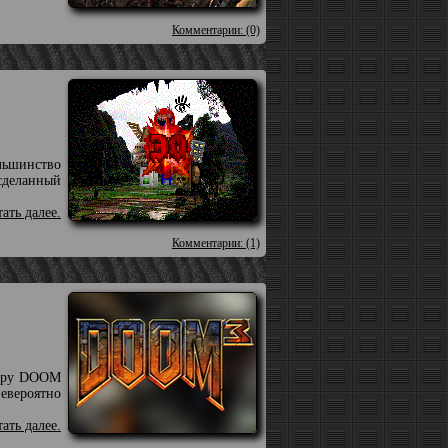
Комментарии: (0)
льшинство
сделанный
тать далее.
Комментарии: (1)
утеру DOOM
невероятно
тать далее.