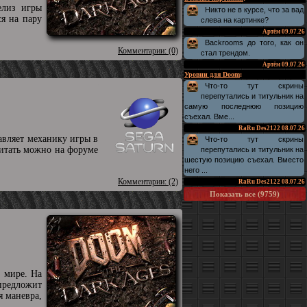
елиз игры
Никто не в курсе, что за вад
ся на пару
слева на картинке?
Артём
09.07.26
Backrooms до того, как он
Комментарии: (0)
стал трендом.
Артём
09.07.26
Уровни для Doom
:
Что-то тут скрины
перепутались и титульник на
самую последнюю позицию
съехал. Вме...
RaRu Des2122
08.07.26
авляет механику игры в
Что-то тут скрины
читать можно на форуме
перепутались и титульник на
шестую позицию съехал. Вместо
него ...
Комментарии: (2)
RaRu Des2122
08.07.26
Показать все (9759)
 мире. На
предложит
я маневра,