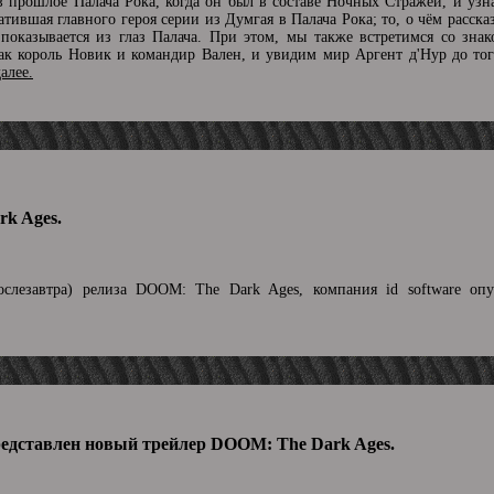
 в прошлое Палача Рока, когда он был в составе Ночных Стражей, и узн
атившая главного героя серии из Думгая в Палача Рока; то, о чём расска
оказывается из глаз Палача. При этом, мы также встретимся со зна
к король Новик и командир Вален, и увидим мир Аргент д'Нур до того
далее.
k Ages.
слезавтра) релиза DOOM: The Dark Ages, компания id software опу
редставлен новый трейлер DOOM: The Dark Ages.