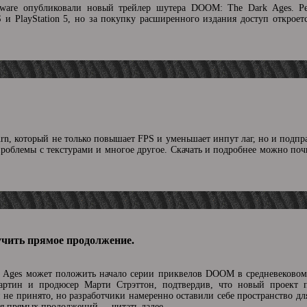
ftware опубликовали новый трейлер шутера DOOM: The Dark Ages. Р
S и PlayStation 5, но за покупку расширенного издания доступ откроет
urn, который не только повышает FPS и уменьшает инпут лаг, но и подпр
проблемы с текстурами и многое другое. Скачать и подробнее можно по
чить прямое продолжение.
Ages может положить начало серии приквелов DOOM в средневековом
артин и продюсер Марти Стрэттон, подтвердив, что новый проект 
не принято, но разработчики намеренно оставили себе пространство дл
ния прямых продолжений.
...читать далее.