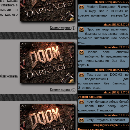
ать, каким
Modern Retrogamer
26.07.26
зывалось в
Modern Retrogamer::Я имел
комыми по
в виду, что в DOOM3 не
, как его
совсем привычная текстура.Т.е.
о...
lafoxxx [B0S]
25.07.26
Комментарии: (1)
Простые люди излечивают
бампмапы намазывая соком
большого чистотела или белого
мо...
SilverMiner
22.07.26
Вполне себе неплохой
наборчик.Не предназначено
для использования без бамп-
карт? К...
Modern Retrogamer
21.07.26
Текстуры из DOOM3 не
бликовала
предназначены для
использования без бамп-карт!
Это просто ал...
Комментарии: (0)
lafoxxx [B0S]
19.07.26
Уровни для Doom
:
хочу больших яблок белый
налив. Щас поеду жрать
кринжовник. Я надеюсь
SilverMiner
18.07.26
хочу штрудель с яблоком
newgungunnaseugene
15.07.26
Веселые картинки
: