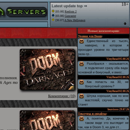
18+
Latest update top ⇒
[03.08]
Reelism 2
[03.08]
Guncaster
[30.07]
A New Hellspawn
Новые комментарии
:
Уровни для Doom
:
Единственный из тысяч,
наверно, в котором я
проходил уровни по три-четыре
раза ср...
Vinylhead
05.08.26
Разобрался - оказывается,
я подключил сразу оба вада:
основной и бонусный, и вмес...
полнения.
Vinylhead
02.08.26
Как попасть на 30, не
rk Ages то
бонусный уровень?
Vinylhead
02.08.26
Комментарии: (10)
Штука хорошая, как по мне
мастплей, скучно точно не
станет
beavissss
29.07.26
Текстуры и спрайты
:
А, понятно. Да, конечно в
таком виде это выглядит не
так, как в Doom 3, но для ст...