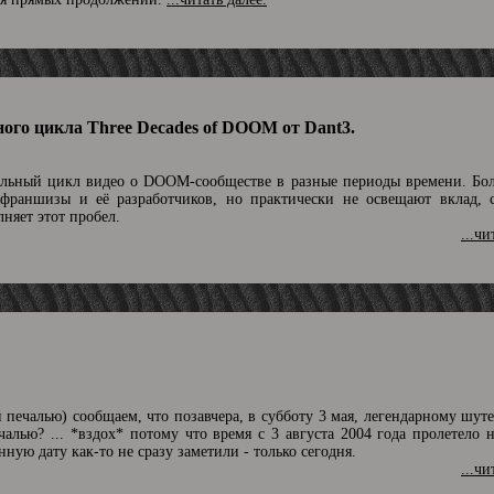
ого цикла Three Decades of DOOM от Dant3.
льный цикл видео о DOOM-сообществе в разные периоды времени. Бо
 франшизы и её разработчиков, но практически не освещают вклад, 
няет этот пробел.
...чи
й печалью) сообщаем, что позавчера, в субботу 3 мая, легендарному ш
ечалью? ... *вздох* потому что время с 3 августа 2004 года пролетело 
нную дату как-то не сразу заметили - только сегодня.
...чи