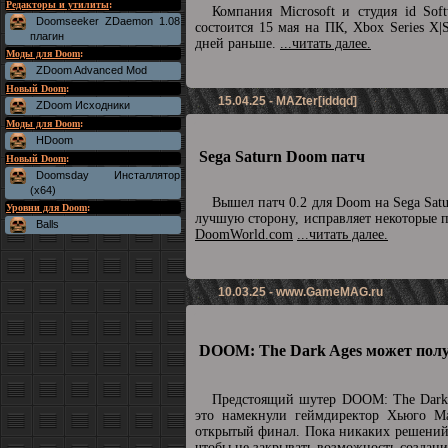
Редакторы и утилиты
:
Компания Microsoft и студия id So
Doomseeker ZDaemon 1.08
состоится 15 мая на ПК, Xbox Series X|
плагин
дней раньше.
...читать далее.
Моды для Doom
:
ZDoom Advanced Mod
Новый Doom
:
15.04.25 - MAZter[iddqd]
ZDoom Исходники
Моды для Doom
:
HDoom
Sega Saturn Doom патч
Новый Doom
:
Doomsday Инсталлятор
(x64)
Вышел патч 0.2 для Doom на Sega Sat
Уровни для Doom
:
лучшую сторону, исправляет некоторые 
Balls
DoomWorld.com
...читать далее.
10.03.25 -
www.GameMAG.ru
DOOM: The Dark Ages может полу
Предстоящий шутер DOOM: The Dark 
это намекнули геймдиректор Хьюго М
открытый финал. Пока никаких решений 
чтобы не закрывать возможность созда