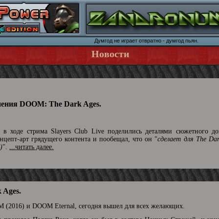
Думгод не играет отвратно - думгод пьян.
Новости
нения DOOM: The Dark Ages.
в ходе стрима Slayers Club Live поделились деталями сюжетного до
цепт-арт грядущего контента и пообещал, что он "
сделает для The Da
)
".
...читать далее.
 Ages.
 (2016) и DOOM Eternal, сегодня вышел для всех желающих.