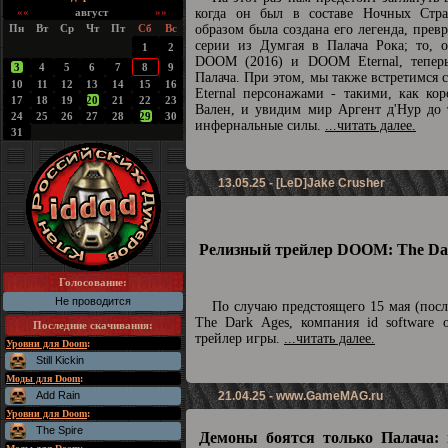
««
август
»»
когда он был в составе Ночных Стра
Пн
Вт
Ср
Чт
Пт
Сб
Вс
образом была создана его легенда, прев
серии из Думгая в Палача Рока; то, о
1
2
DOOM (2016) и DOOM Eternal, теперь
3
4
5
6
7
8
9
Палача. При этом, мы также встретимс
10
11
12
13
14
15
16
Eternal персонажами - такими, как ко
17
18
19
20
21
22
23
Вален, и увидим мир Аргент д'Нур до 
24
25
26
27
28
29
30
инфернальные силы.
...читать далее.
31
13.05.25 - [LeD]Jake Crusher
Релизный трейлер DOOM: The Dar
Голосование:
Не проводится
По случаю предстоящего 15 мая (пос
The Dark Ages, компания id software 
Последние скачивания
:
трейлер игры.
...читать далее.
Уровни для Doom
:
Still Kickin
Моды для Doom
:
Add Rain
21.04.25 -
www.GameMAG.ru
Уровни для Doom
:
The Spire
Демоны боятся только Палача: 