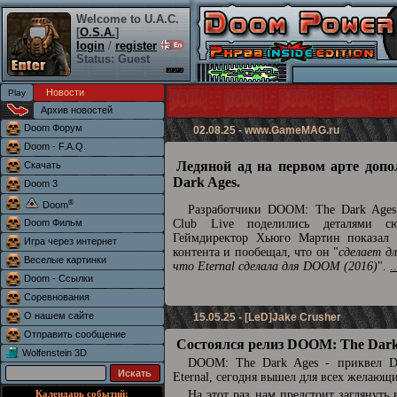
Welcome to U.A.C.
[
O.S.A.
]
login
/
register
Status: Guest
Новости
Архив новостей
Doom Форум
02.08.25 -
www.GameMAG.ru
Doom - F.A.Q.
Ледяной ад на первом арте доп
Скачать
Dark Ages.
Doom 3
®
Doom
Разработчики DOOM: The Dark Ages 
Doom Фильм
Club Live поделились деталями сю
Геймдиректор Хьюго Мартин показал 
Игра через интернет
контента и пообещал, что он "
сделает д
Веселые картинки
что Eternal сделала для DOOM (2016)
".
.
Doom - Ссылки
Соревнования
О нашем сайте
15.05.25 - [LeD]Jake Crusher
Отправить сообщение
Состоялся релиз DOOM: The Dark
Wolfenstein 3D
DOOM: The Dark Ages - приквел
Eternal, сегодня вышел для всех желающ
Календарь событий:
На этот раз нам предстоит заглянуть