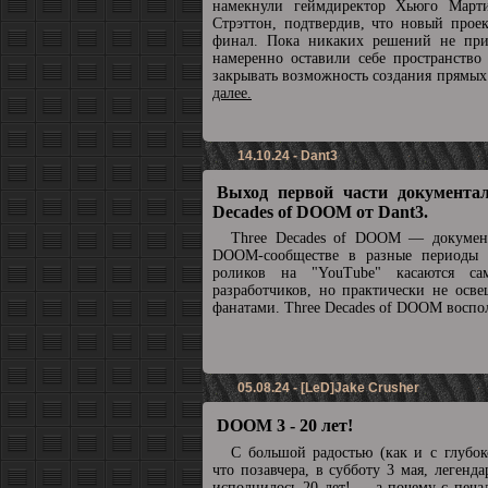
намекнули геймдиректор Хьюго Март
Стрэттон, подтвердив, что новый прое
финал. Пока никаких решений не при
намеренно оставили себе пространство
закрывать возможность создания прямы
далее.
14.10.24 - Dant3
Выход первой части документал
Decades of DOOM от Dant3.
Three Decades of DOOM — докумен
DOOM-сообществе в разные периоды 
роликов на "YouTube" касаются с
разработчиков, но практически не осв
фанатами. Three Decades of DOOM воспол
05.08.24 - [LeD]Jake Crusher
DOOM 3 - 20 лет!
С большой радостью (как и с глубок
что позавчера, в субботу 3 мая, леге
исполнилось 20 лет! ... а почему с печа