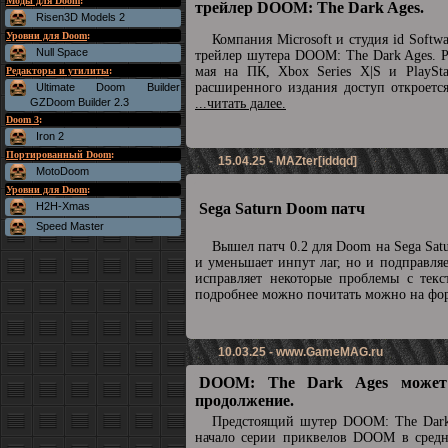
Моды для Doom
:
трейлер DOOM: The Dark Ages.
Risen3D Models 2
Уровни для Doom
:
Компания Microsoft и студия id Soft
Null Space
трейлер шутера DOOM: The Dark Ages. Р
мая на ПК, Xbox Series X|S и PlaySta
Редакторы и утилиты
:
расширенного издания доступ откроетс
Ultimate Doom Builder
GZDoom Builder 2.3
...читать далее.
Doom 3
:
Iron 2
Портированный Doom
:
15.04.25 - MAZter[iddqd]
MotoDoom
Уровни для Doom
:
H2H-Xmas
Sega Saturn Doom патч
Speed Master
Вышел патч 0.2 для Doom на Sega Sat
и уменьшает инпут лаг, но и подправля
исправляет некоторые проблемы с текс
подробнее можно почитать можно на ф
10.03.25 -
www.GameMAG.ru
DOOM: The Dark Ages может
продолжение.
Предстоящий шутер DOOM: The Dark
начало серии приквелов DOOM в средн