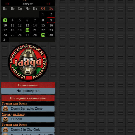
««
август
»»
Пн
Вт
Ср
Чт
Пт
Сб
Вс
1
2
3
4
5
6
7
8
9
10
11
12
13
14
15
16
17
18
19
20
21
22
23
24
25
26
27
28
29
30
31
Голосование:
Не проводится
Последние скачивания
:
Уровни для Doom
:
Doom Barracks Zone
Моды для Doom
:
HDoom
Уровни для Doom
:
Doom 2 In City Only