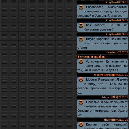
Vinylhead
05.08.26
Разобрался - оказывается,
я подключил сразу оба вада:
основной и бонусный, и вмес...
Vinylhead
02.08.26
Как попасть на 30, не
бонусный уровень?
Vinylhead
02.08.26
Штука хорошая, как по мне
мастплей, скучно точно не
станет
beavissss
29.07.26
Текстуры и спрайты
:
А, понятно. Да, конечно в
таком виде это выглядит не
так, как в Doom 3, но для ст...
Modern Retrogamer
26.07.26
Modern Retrogamer::Я имел
в виду, что в DOOM3 не
совсем привычная текстура.Т.е.
о...
lafoxxx [B0S]
25.07.26
Простые люди излечивают
бампмапы намазывая соком
большого чистотела или белого
мо...
SilverMiner
22.07.26
Вполне себе неплохой
наборчик.Не предназначено