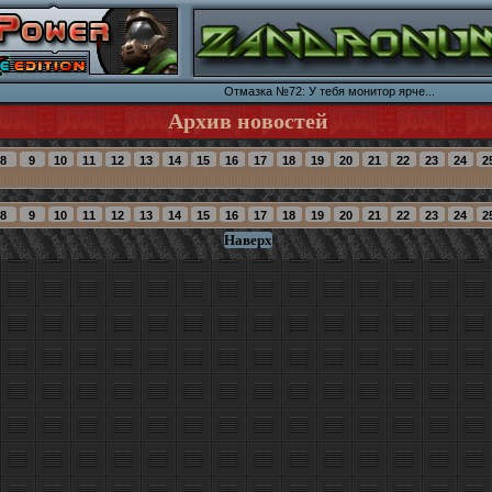
Отмазка №72: У тебя монитор ярче...
Архив новостей
Наверх