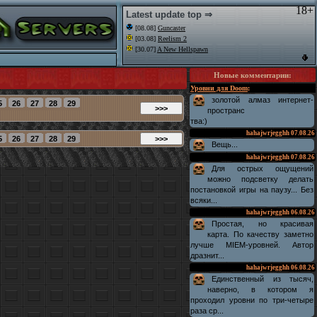
18+
Latest update top ⇒
[08.08]
Guncaster
[03.08]
Reelism 2
[30.07]
A New Hellspawn
Новые комментарии
:
Уровни для Doom
:
золотой алмаз интернет-
пространс
тва:)
hahajwrjegghh
07.08.26
Вещь...
hahajwrjegghh
07.08.26
Для острых ощущений
можно подсветку делать
постановкой игры на паузу... Без
всяки...
hahajwrjegghh
06.08.26
Простая, но красивая
карта. По качеству заметно
лучше MIEM-уровней. Автор
дразнит...
hahajwrjegghh
06.08.26
Единственный из тысяч,
наверно, в котором я
проходил уровни по три-четыре
раза ср...