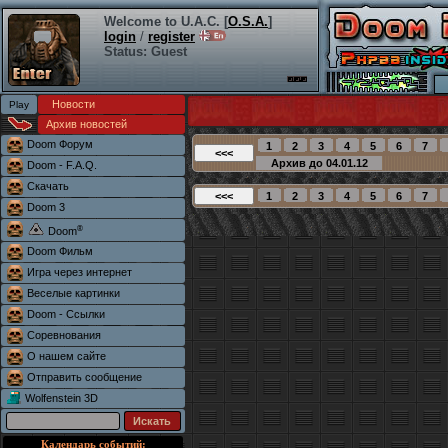
Welcome to U.A.C. [
O.S.A.
]
login
/
register
Status: Guest
Новости
Архив новостей
Doom Форум
Doom - F.A.Q.
Скачать
Doom 3
®
Doom
Doom Фильм
Игра через интернет
Веселые картинки
Doom - Ссылки
Соревнования
О нашем сайте
Отправить сообщение
Wolfenstein 3D
Календарь событий: