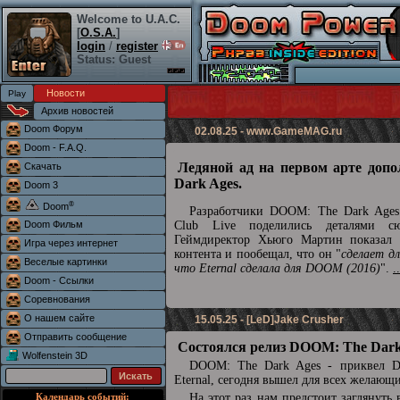
Welcome to U.A.C.
[
O.S.A.
]
login
/
register
Status: Guest
Новости
Архив новостей
Doom Форум
02.08.25 -
www.GameMAG.ru
Doom - F.A.Q.
Ледяной ад на первом арте доп
Скачать
Dark Ages.
Doom 3
®
Doom
Разработчики DOOM: The Dark Ages 
Doom Фильм
Club Live поделились деталями сю
Геймдиректор Хьюго Мартин показал 
Игра через интернет
контента и пообещал, что он "
сделает д
Веселые картинки
что Eternal сделала для DOOM (2016)
".
.
Doom - Ссылки
Соревнования
О нашем сайте
15.05.25 - [LeD]Jake Crusher
Отправить сообщение
Состоялся релиз DOOM: The Dark
Wolfenstein 3D
DOOM: The Dark Ages - приквел
Eternal, сегодня вышел для всех желающ
Календарь событий:
На этот раз нам предстоит заглянуть