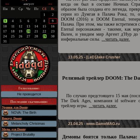
««
август
»»
когда он был в составе Ночных Стра
Пн
Вт
Ср
Чт
Пт
Сб
Вс
образом была создана его легенда, прев
серии из Думгая в Палача Рока; то, о
1
2
DOOM (2016) и DOOM Eternal, теперь
3
4
5
6
7
8
9
Палача. При этом, мы также встретимс
10
11
12
13
14
15
16
Eternal персонажами - такими, как ко
17
18
19
20
21
22
23
Вален, и увидим мир Аргент д'Нур до 
24
25
26
27
28
29
30
инфернальные силы.
...читать далее.
31
13.05.25 - [LeD]Jake Crusher
Релизный трейлер DOOM: The Dar
Голосование:
Не проводится
По случаю предстоящего 15 мая (пос
The Dark Ages, компания id software 
Последние скачивания
:
трейлер игры.
...читать далее.
Уровни для Doom
:
NOVA: The Birth
Вокруг Doom
:
Melancholy Christmas
21.04.25 -
www.GameMAG.ru
Моды для Doom
:
Project Brutality
Демоны боятся только Палача: 