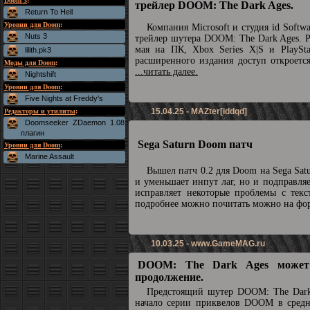
Doom 3
:
трейлер DOOM: The Dark Ages.
Return To Hell
Уровни для Doom
:
Компания Microsoft и студия id Soft
Nuts 3
трейлер шутера DOOM: The Dark Ages. Р
мая на ПК, Xbox Series X|S и PlaySta
lilith.pk3
расширенного издания доступ откроетс
Моды для Doom
:
...читать далее.
Nightshift
Уровни для Doom
:
Five Nights at Freddy's
15.04.25 - MAZter[iddqd]
Редакторы и утилиты
:
Doomseeker ZDaemon 1.08
плагин
Sega Saturn Doom патч
Уровни для Doom
:
Marine Assault
Вышел патч 0.2 для Doom на Sega Sat
и уменьшает инпут лаг, но и подправля
исправляет некоторые проблемы с текс
подробнее можно почитать можно на ф
10.03.25 -
www.GameMAG.ru
DOOM: The Dark Ages может
продолжение.
Предстоящий шутер DOOM: The Dark
начало серии приквелов DOOM в средн