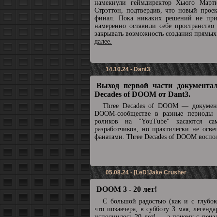
намекнули геймдиректор Хьюго Март
Стрэттон, подтвердив, что новый прое
финал. Пока никаких решений не при
намеренно оставили себе пространство
закрывать возможность создания прямы
далее.
14.10.24 - Dant3
Выход первой части документал
Decades of DOOM от Dant3.
Three Decades of DOOM — докумен
DOOM-сообществе в разные периоды 
роликов на "YouTube" касаются с
разработчиков, но практически не осв
фанатами. Three Decades of DOOM воспол
05.08.24 - [LeD]Jake Crusher
DOOM 3 - 20 лет!
С большой радостью (как и с глубок
что позавчера, в субботу 3 мая, леге
исполнилось 20 лет! ... а почему с печа