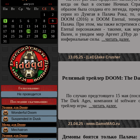
««
август
»»
когда он был в составе Ночных Стра
Пн
Вт
Ср
Чт
Пт
Сб
Вс
образом была создана его легенда, прев
серии из Думгая в Палача Рока; то, о
1
2
DOOM (2016) и DOOM Eternal, теперь
3
4
5
6
7
8
9
Палача. При этом, мы также встретимс
10
11
12
13
14
15
16
Eternal персонажами - такими, как ко
17
18
19
20
21
22
23
Вален, и увидим мир Аргент д'Нур до 
24
25
26
27
28
29
30
инфернальные силы.
...читать далее.
31
13.05.25 - [LeD]Jake Crusher
Релизный трейлер DOOM: The Dar
Голосование:
Не проводится
По случаю предстоящего 15 мая (пос
The Dark Ages, компания id software 
Последние скачивания
:
трейлер игры.
...читать далее.
Уровни для Doom
:
Wonderful Doom
Suspended in Dusk
21.04.25 -
www.GameMAG.ru
Моды для Doom
:
Mechatron
Уровни для Doom
:
Демоны боятся только Палача: 