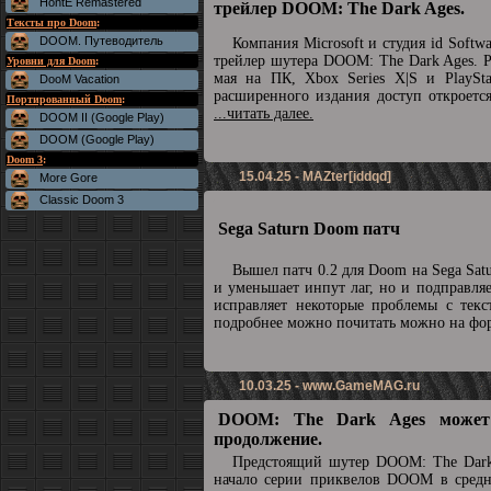
HontE Remastered
трейлер DOOM: The Dark Ages.
Тексты про Doom
:
DOOM. Путеводитель
Компания Microsoft и студия id Soft
трейлер шутера DOOM: The Dark Ages. Р
Уровни для Doom
:
мая на ПК, Xbox Series X|S и PlaySta
DooM Vacation
расширенного издания доступ откроетс
Портированный Doom
:
...читать далее.
DOOM II (Google Play)
DOOM (Google Play)
Doom 3
:
15.04.25 - MAZter[iddqd]
More Gore
Classic Doom 3
Sega Saturn Doom патч
Вышел патч 0.2 для Doom на Sega Sat
и уменьшает инпут лаг, но и подправля
исправляет некоторые проблемы с текс
подробнее можно почитать можно на ф
10.03.25 -
www.GameMAG.ru
DOOM: The Dark Ages может
продолжение.
Предстоящий шутер DOOM: The Dark
начало серии приквелов DOOM в средн