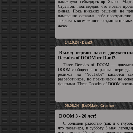
намекнули геймдиректор Хьюго Март
Стрэттон, подтвердив, что новый прое
финал. Пока никаких решений не при
намеренно оставили себе пространство
закрывать возможность создания прямы
далее.
14.10.24 - Dant3
Выход первой части документал
Decades of DOOM от Dant3.
Three Decades of DOOM — докумен
DOOM-сообществе в разные периоды 
роликов на "YouTube" касаются с
разработчиков, но практически не осв
фанатами. Three Decades of DOOM воспол
05.08.24 - [LeD]Jake Crusher
DOOM 3 - 20 лет!
С большой радостью (как и с глубок
что позавчера, в субботу 3 мая, леге
исполнилось 20 лет! ... а почему с печа