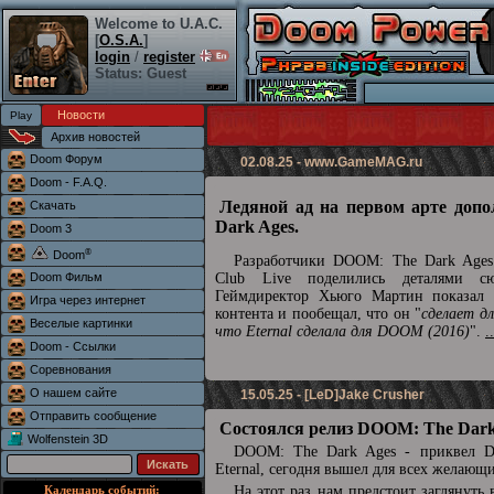
Welcome to U.A.C.
[
O.S.A.
]
login
/
register
Status: Guest
Новости
Архив новостей
Doom Форум
02.08.25 -
www.GameMAG.ru
Doom - F.A.Q.
Ледяной ад на первом арте доп
Скачать
Dark Ages.
Doom 3
®
Doom
Разработчики DOOM: The Dark Ages 
Doom Фильм
Club Live поделились деталями сю
Геймдиректор Хьюго Мартин показал 
Игра через интернет
контента и пообещал, что он "
сделает д
Веселые картинки
что Eternal сделала для DOOM (2016)
".
.
Doom - Ссылки
Соревнования
О нашем сайте
15.05.25 - [LeD]Jake Crusher
Отправить сообщение
Состоялся релиз DOOM: The Dark
Wolfenstein 3D
DOOM: The Dark Ages - приквел
Eternal, сегодня вышел для всех желающ
Календарь событий:
На этот раз нам предстоит заглянуть