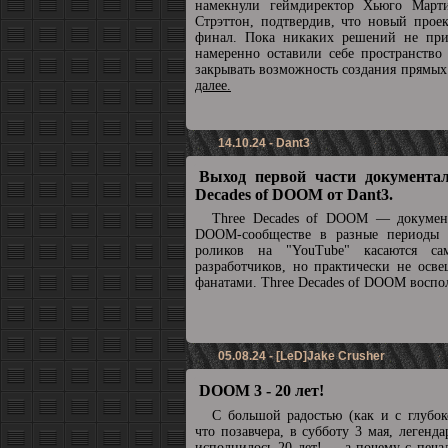
намекнули геймдиректор Хьюго Март
Стрэттон, подтвердив, что новый прое
финал. Пока никаких решений не при
намеренно оставили себе пространство
закрывать возможность создания прямы
далее.
14.10.24 - Dant3
Выход первой части документал
Decades of DOOM от Dant3.
Three Decades of DOOM — докумен
DOOM-сообществе в разные периоды 
роликов на "YouTube" касаются с
разработчиков, но практически не осв
фанатами. Three Decades of DOOM воспол
05.08.24 - [LeD]Jake Crusher
DOOM 3 - 20 лет!
С большой радостью (как и с глубок
что позавчера, в субботу 3 мая, леге
исполнилось 20 лет! ... а почему с печа