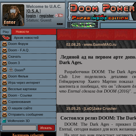
Welcome to U.A.C.
[
O.S.A.
]
login
/
register
Status: Guest
Новости
Архив новостей
Doom Форум
02.08.25 -
www.GameMAG.ru
Doom - F.A.Q.
Ледяной ад на первом арте доп
Скачать
Dark Ages.
Doom 3
®
Doom
Разработчики DOOM: The Dark Ages 
Doom Фильм
Club Live поделились деталями сю
Геймдиректор Хьюго Мартин показал 
Игра через интернет
контента и пообещал, что он "
сделает д
Веселые картинки
что Eternal сделала для DOOM (2016)
".
.
Doom - Ссылки
Соревнования
О нашем сайте
15.05.25 - [LeD]Jake Crusher
Отправить сообщение
Состоялся релиз DOOM: The Dark
Wolfenstein 3D
DOOM: The Dark Ages - приквел
Eternal, сегодня вышел для всех желающ
Календарь событий:
На этот раз нам предстоит заглянуть