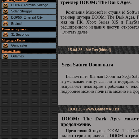
трейлер DOOM: The Dark Ages.
DBP63: Terminal Voltage
Solar Struggle
Компания Microsoft и студия id Soft
трейлер шутера DOOM: The Dark Ages. Р
DBP50: Emerald City
мая на ПК, Xbox Series X|S и PlaySta
Brains!
расширенного издания доступ откроетс
Ремиксы музыки
:
...читать далее.
31 Seconds
Моды для Doom
:
Guncaster
15.04.25 - MAZter[iddqd]
Новый Doom
:
Odamex
Sega Saturn Doom патч
Вышел патч 0.2 для Doom на Sega Sat
и уменьшает инпут лаг, но и подправля
исправляет некоторые проблемы с текс
подробнее можно почитать можно на ф
10.03.25 -
www.GameMAG.ru
DOOM: The Dark Ages может
продолжение.
Предстоящий шутер DOOM: The Dark
начало серии приквелов DOOM в средн