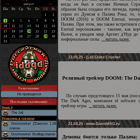
««
август
»»
когда он был в составе Ночных Стра
Пн
Вт
Ср
Чт
Пт
Сб
Вс
образом была создана его легенда, прев
серии из Думгая в Палача Рока; то, о
1
2
DOOM (2016) и DOOM Eternal, теперь
3
4
5
6
7
8
9
Палача. При этом, мы также встретимс
10
11
12
13
14
15
16
Eternal персонажами - такими, как ко
17
18
19
20
21
22
23
Вален, и увидим мир Аргент д'Нур до 
24
25
26
27
28
29
30
инфернальные силы.
...читать далее.
31
13.05.25 - [LeD]Jake Crusher
Релизный трейлер DOOM: The Dar
Голосование:
Не проводится
По случаю предстоящего 15 мая (пос
The Dark Ages, компания id software 
Последние скачивания
:
трейлер игры.
...читать далее.
Doom 3
:
The Jail
Редакторы и утилиты
:
Doomseeker ZDaemon 1.08
21.04.25 -
www.GameMAG.ru
плагин
Doomseeker Skulltag плагин
Демоны боятся только Палача: 
Уровни для Doom
: