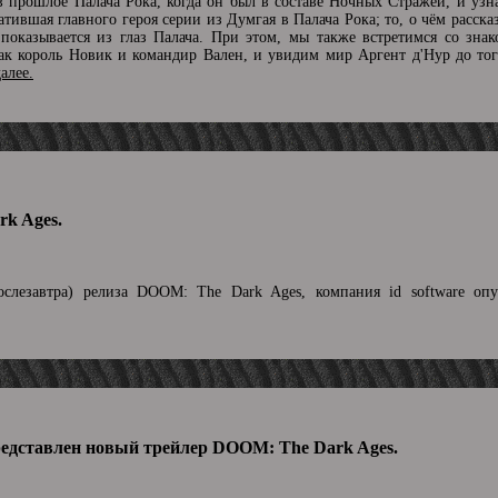
 в прошлое Палача Рока, когда он был в составе Ночных Стражей, и узн
атившая главного героя серии из Думгая в Палача Рока; то, о чём расска
оказывается из глаз Палача. При этом, мы также встретимся со зна
к король Новик и командир Вален, и увидим мир Аргент д'Нур до того
далее.
k Ages.
слезавтра) релиза DOOM: The Dark Ages, компания id software опу
редставлен новый трейлер DOOM: The Dark Ages.