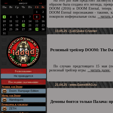
На этот раз нам предстоит заглянуть
««
август
»»
образом была создана его легенда, превр
Пн
Вт
Ср
Чт
Пт
Сб
Вс
DOOM (2016) и DOOM Eternal, теперь п
1
2
DOOM Eternal персонажами - такими, ка
покорили инфернальные силы.
...читать 
3
4
5
6
7
8
9
10
11
12
13
14
15
16
17
18
19
20
21
22
23
24
25
26
27
28
29
30
13.05.25 - [LeD]Jake Crusher
31
Релизный трейлер DOOM: The Dar
По случаю предстоящего 15 мая (по
релизный трейлер игры.
...читать далее.
Голосование:
Не проводится
Последние скачивания
:
21.04.25 -
www.GameMAG.ru
Уровни для Doom
:
Doom: Rampage Edition
Моды для Doom
:
Alandoguns
Демоны боятся только Палача: п
Редакторы и утилиты
:
ZETH