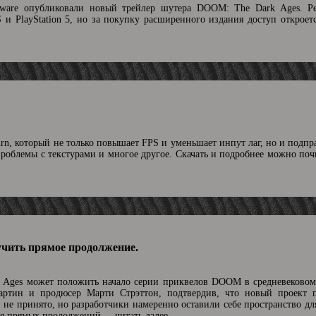
ftware опубликовали новый трейлер шутера DOOM: The Dark Ages. Р
S и PlayStation 5, но за покупку расширенного издания доступ откроет
urn, который не только повышает FPS и уменьшает инпут лаг, но и подпр
проблемы с текстурами и многое другое. Скачать и подробнее можно по
чить прямое продолжение.
Ages может положить начало серии приквелов DOOM в средневековом
артин и продюсер Марти Стрэттон, подтвердив, что новый проект 
не принято, но разработчики намеренно оставили себе пространство дл
ния прямых продолжений.
...читать далее.