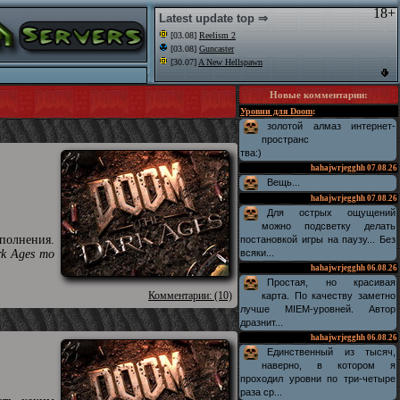
18+
Latest update top ⇒
[03.08]
Reelism 2
[03.08]
Guncaster
[30.07]
A New Hellspawn
Новые комментарии
:
Уровни для Doom
:
золотой алмаз интернет-
пространс
тва:)
hahajwrjegghh
07.08.26
Вещь...
hahajwrjegghh
07.08.26
Для острых ощущений
можно подсветку делать
полнения.
постановкой игры на паузу... Без
rk Ages то
всяки...
hahajwrjegghh
06.08.26
Простая, но красивая
Комментарии: (10)
карта. По качеству заметно
лучше MIEM-уровней. Автор
дразнит...
hahajwrjegghh
06.08.26
Единственный из тысяч,
наверно, в котором я
проходил уровни по три-четыре
раза ср...