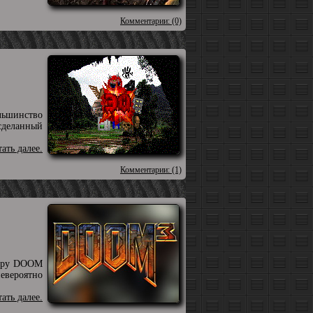
Комментарии: (0)
льшинство
сделанный
тать далее.
Комментарии: (1)
утеру DOOM
невероятно
тать далее.