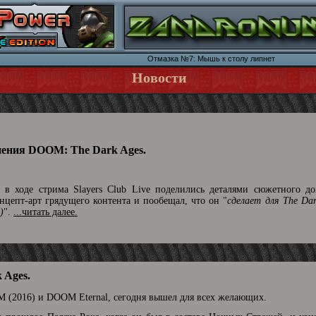
Отмазка №7: Мышь к столy липнет
Новости
нения DOOM: The Dark Ages.
в ходе стрима Slayers Club Live поделились деталями сюжетного до
цепт-арт грядущего контента и пообещал, что он "
сделает для The Da
)
".
...читать далее.
 Ages.
 (2016) и DOOM Eternal, сегодня вышел для всех желающих.