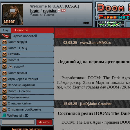
Welcome to U.A.C. [
O.S.A.
]
login
/
register
Status: Guest
Новости
Архив новостей
Doom Форум
02.08.25 -
www.GameMAG.ru
Doom - F.A.Q.
Скачать
Doom 3
Ледяной ад на первом арте допол
®
Doom
Doom Фильм
Разработчики DOOM: The Dark Ages 
Игра через интернет
Геймдиректор Хьюго Мартин показал кон
Веселые картинки
же, что Eternal сделала для DOOM (2016
Doom - Ссылки
Соревнования
О нашем сайте
15.05.25 - [LeD]Jake Crusher
Отправить сообщение
Состоялся релиз DOOM: The Dark
Wolfenstein 3D
DOOM: The Dark Ages - приквел DOOM
Календарь событий: