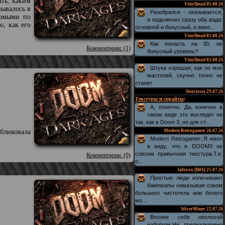
ать, каким
Vinylhead
05.08.26
зывалось в
Разобрался - оказывается,
комыми по
я подключил сразу оба вада:
, как его
основной и бонусный, и вмес...
Vinylhead
02.08.26
Как попасть на 30, не
Комментарии: (1)
бонусный уровень?
Vinylhead
02.08.26
Штука хорошая, как по мне
мастплей, скучно точно не
станет
beavissss
29.07.26
Текстуры и спрайты
:
А, понятно. Да, конечно в
таком виде это выглядит не
так, как в Doom 3, но для ст...
бликовала
Modern Retrogamer
26.07.26
Modern Retrogamer::Я имел
в виду, что в DOOM3 не
совсем привычная текстура.Т.е.
Комментарии: (0)
о...
lafoxxx [B0S]
25.07.26
Простые люди излечивают
бампмапы намазывая соком
большого чистотела или белого
мо...
SilverMiner
22.07.26
Вполне себе неплохой
наборчик.Не предназначено