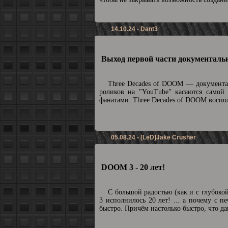
14.10.24 - Dant3
Выход первой части документальн
Three Decades of DOOM — документа
роликов на "YouTube" касаются самой
фанатами. Three Decades of DOOM воспол
05.08.24 - [LeD]Jake Crusher
DOOM 3 - 20 лет!
С большой радостью (как и с глубоко
3 исполнилось 20 лет! ... а почему с п
быстро. Причём настолько быстро, что да