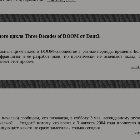
ого цикла Three Decades of DOOM от Dant3.
льный цикл видео о DOOM-сообществе в разные периоды времени. Бо
 франшизы и её разработчиков, но практически не освещают вклад, 
няет этот пробел.
...чи
й печалью) сообщаем, что позавчера, в субботу 3 мая, легендарному ш
ечалью? ... *вздох* потому что время с 3 августа 2004 года пролетело 
нную дату как-то не сразу заметили - только сегодня.
...чи