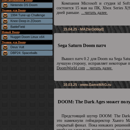
Портированный Doom
:
Компания Microsoft и студия id So
Nintendo DS Doom
состоится 15 мая на ПК, Xbox Series X|
Уровни для Doom
:
дней раньше.
...читать далее.
1994 Tune-up Challenge
Knee-Deep in ZDoom
BattleField
15.04.25 - MAZter[iddqd]
Новый Doom
:
Nugget Doom Linux x64
Уровни для Doom
:
Sega Saturn Doom патч
Deus Vult
DBP24: Spaceballs
Вышел патч 0.2 для Doom на Sega Sat
лучшую сторону, исправляет некоторые 
DoomWorld.com
...читать далее.
10.03.25 -
www.GameMAG.ru
DOOM: The Dark Ages может полу
Предстоящий шутер DOOM: The Dark 
это намекнули геймдиректор Хьюго М
открытый финал. Пока никаких решений 
чтобы не закрывать возможность созда