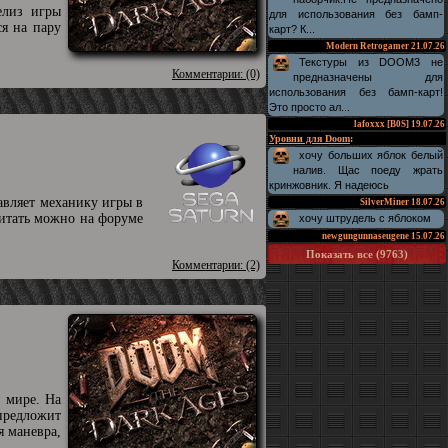
елиз игры
для использования без бамп-
ся на пару
карт? К...
Modern Retrogamer
21.07.26
Текстуры из DOOM3 не
Комментарии: (0)
предназначены для
использования без бамп-карт!
Это просто ал...
lafoxxx [B0S]
19.07.26
Уровни для Doom
:
хочу больших яблок белый
налив. Щас поеду жрать
кринжовник. Я надеюсь
авляет механику игры в
SilverMiner
18.07.26
читать можно на форуме
хочу штрудель с яблоком
newgungunnaseugene
15.07.26
Показать все (9763)
Комментарии: (2)
 мире. На
предложит
я маневра,