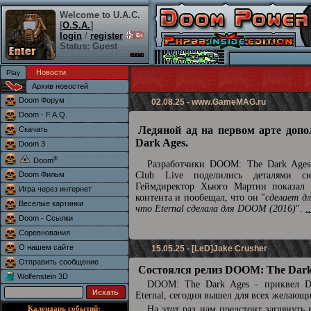
Welcome to U.A.C.
[
O.S.A.
]
login
/
register
Status: Guest
Новости
Архив новостей
Doom Форум
02.08.25 -
www.GameMAG.ru
Doom - F.A.Q.
Ледяной ад на первом арте доп
Скачать
Dark Ages.
Doom 3
®
Doom
Разработчики DOOM: The Dark Ages 
Doom Фильм
Club Live поделились деталями сю
Геймдиректор Хьюго Мартин показал 
Игра через интернет
контента и пообещал, что он "
сделает д
Веселые картинки
что Eternal сделала для DOOM (2016)
".
.
Doom - Ссылки
Соревнования
О нашем сайте
15.05.25 - [LeD]Jake Crusher
Отправить сообщение
Состоялся релиз DOOM: The Dark
Wolfenstein 3D
DOOM: The Dark Ages - приквел
Eternal, сегодня вышел для всех желающ
Календарь событий:
На этот раз нам предстоит заглянуть