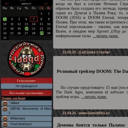
««
август
»»
когда он был в составе Ночных Стра
Пн
Вт
Ср
Чт
Пт
Сб
Вс
образом была создана его легенда, прев
серии из Думгая в Палача Рока; то, о
1
2
DOOM (2016) и DOOM Eternal, теперь
3
4
5
6
7
8
9
Палача. При этом, мы также встретимс
10
11
12
13
14
15
16
Eternal персонажами - такими, как ко
17
18
19
20
21
22
23
Вален, и увидим мир Аргент д'Нур до 
24
25
26
27
28
29
30
инфернальные силы.
...читать далее.
31
13.05.25 - [LeD]Jake Crusher
Релизный трейлер DOOM: The Dar
Голосование:
Не проводится
По случаю предстоящего 15 мая (пос
The Dark Ages, компания id software 
Последние скачивания
:
трейлер игры.
...читать далее.
Уровни для Doom
:
Valiant
DBP46: Monuments of Mars
2
21.04.25 -
www.GameMAG.ru
Whitemare
Final NeoDoom
Демоны боятся только Палача: 