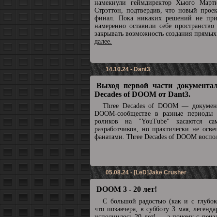
намекнули геймдиректор Хьюго Март
Стрэттон, подтвердив, что новый прое
финал. Пока никаких решений не при
намеренно оставили себе пространство
закрывать возможность создания прямы
далее.
14.10.24 - Dant3
Выход первой части документал
Decades of DOOM от Dant3.
Three Decades of DOOM — докумен
DOOM-сообществе в разные периоды 
роликов на "YouTube" касаются с
разработчиков, но практически не осв
фанатами. Three Decades of DOOM воспол
05.08.24 - [LeD]Jake Crusher
DOOM 3 - 20 лет!
С большой радостью (как и с глубок
что позавчера, в субботу 3 мая, леге
исполнилось 20 лет! ... а почему с печа