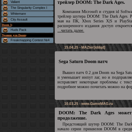
трейлер DOOM: The Dark Ages.
Valiant
The Singularity Complex I
Компания Microsoft и студия id Soft
Whitemare
трейлер шутера DOOM: The Dark Ages. Р
City Assault
мая на ПК, Xbox Series X|S и PlaySta
Doom 3
:
расширенного издания доступ откроетс
Huds Pack
...читать далее.
Уровни для Doom
:
Freakmapping Contest №4
15.04.25 - MAZter[iddqd]
Sega Saturn Doom патч
Вышел патч 0.2 для Doom на Sega Sat
и уменьшает инпут лаг, но и подправля
исправляет некоторые проблемы с текс
подробнее можно почитать можно на ф
10.03.25 -
www.GameMAG.ru
DOOM: The Dark Ages может
продолжение.
Предстоящий шутер DOOM: The Dark
начало серии приквелов DOOM в средн