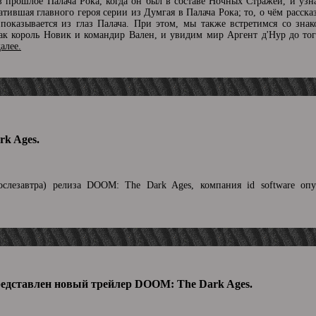
 в прошлое Палача Рока, когда он был в составе Ночных Стражей, и узн
атившая главного героя серии из Думгая в Палача Рока; то, о чём расска
оказывается из глаз Палача. При этом, мы также встретимся со зна
к король Новик и командир Вален, и увидим мир Аргент д'Нур до того
далее.
k Ages.
слезавтра) релиза DOOM: The Dark Ages, компания id software опу
редставлен новый трейлер DOOM: The Dark Ages.