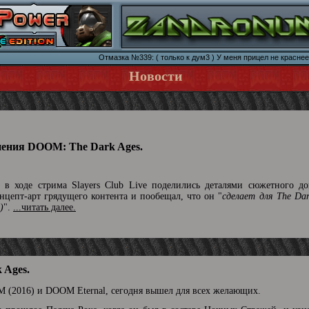
Отмазка №339: ( только к дум3 ) У меня прицел не краснее
Новости
нения DOOM: The Dark Ages.
в ходе стрима Slayers Club Live поделились деталями сюжетного до
цепт-арт грядущего контента и пообещал, что он "
сделает для The Da
)
".
...читать далее.
 Ages.
 (2016) и DOOM Eternal, сегодня вышел для всех желающих.