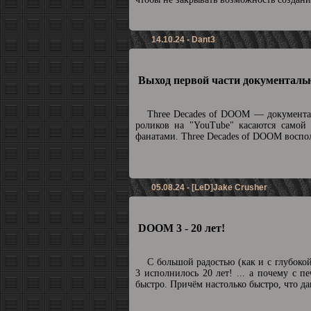
14.10.24 - Dant3
Выход первой части документальн
Three Decades of DOOM — документа
роликов на "YouTube" касаются самой
фанатами. Three Decades of DOOM воспол
05.08.24 - [LeD]Jake Crusher
DOOM 3 - 20 лет!
С большой радостью (как и с глубоко
3 исполнилось 20 лет! ... а почему с п
быстро. Причём настолько быстро, что да