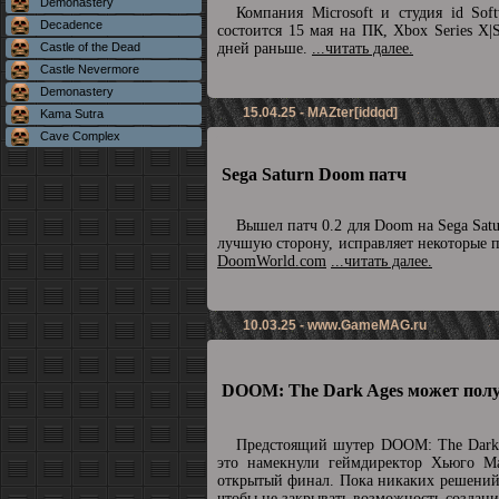
Demonastery
Компания Microsoft и студия id So
Decadence
состоится 15 мая на ПК, Xbox Series X|
Castle of the Dead
дней раньше.
...читать далее.
Castle Nevermore
Demonastery
15.04.25 - MAZter[iddqd]
Kama Sutra
Cave Complex
Sega Saturn Doom патч
Вышел патч 0.2 для Doom на Sega Sat
лучшую сторону, исправляет некоторые 
DoomWorld.com
...читать далее.
10.03.25 -
www.GameMAG.ru
DOOM: The Dark Ages может полу
Предстоящий шутер DOOM: The Dark 
это намекнули геймдиректор Хьюго М
открытый финал. Пока никаких решений 
чтобы не закрывать возможность созда