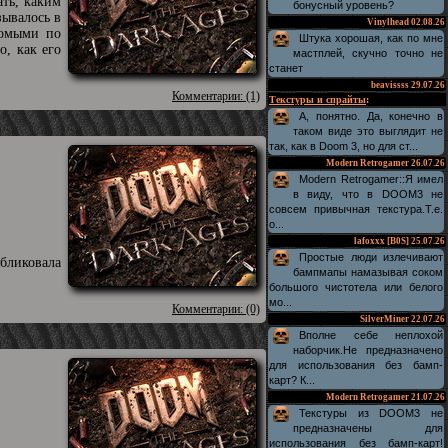
ать, каким
бонусный уровень?
зывалось в
Vinylhead
02.08.26
комыми по
Штука хорошая, как по мне
, как его
мастплей, скучно точно не
станет
beavissss
29.07.26
Комментарии: (1)
Текстуры и спрайты
:
А, понятно. Да, конечно в
таком виде это выглядит не
так, как в Doom 3, но для ст...
Modern Retrogamer
26.07.26
Modern Retrogamer::Я имел
в виду, что в DOOM3 не
совсем привычная текстура.Т.е.
о...
lafoxxx [B0S]
25.07.26
Простые люди излечивают
бликовала
бампмапы намазывая соком
большого чистотела или белого
мо...
Комментарии: (0)
SilverMiner
22.07.26
Вполне себе неплохой
наборчик.Не предназначено
для использования без бамп-
карт? К...
Modern Retrogamer
21.07.26
Текстуры из DOOM3 не
предназначены для
использования без бамп-карт!