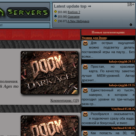
18+
Latest update top ⇒
[03.08]
Reelism 2
[03.08]
Guncaster
[30.07]
A New Hellspawn
т!
Новые комментарии
:
Уровни для Doom
:
Для острых ощущений
можно подсветку делать
постановкой игры на паузу... Без
всяки...
hahajwrjegghh
20:53
Простая, но красивая
карта. По качеству заметно
лучше MIEM-уровней. Автор
дразнит...
полнения.
hahajwrjegghh
19:35
rk Ages то
Единственный из тысяч,
наверно, в котором я
проходил уровни по три-четыре
Комментарии: (10)
раза ср...
Vinylhead
05.08.26
Разобрался - оказывается,
я подключил сразу оба вада:
основной и бонусный, и вмес...
Vinylhead
02.08.26
Как попасть на 30, не