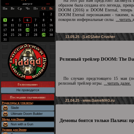
На этот раз нам предстоит заглянуть
««
август
»»
образом была создана его легенда, превр
Пн
Вт
Ср
Чт
Пт
Сб
Вс
DOOM (2016) и DOOM Eternal, теперь п
1
2
DOOM Eternal персонажами - такими, ка
покорили инфернальные силы.
...читать 
3
4
5
6
7
8
9
10
11
12
13
14
15
16
17
18
19
20
21
22
23
24
25
26
27
28
29
30
13.05.25 - [LeD]Jake Crusher
31
Релизный трейлер DOOM: The Dar
По случаю предстоящего 15 мая (по
релизный трейлер игры.
...читать далее.
Голосование:
Не проводится
Последние скачивания
:
21.04.25 -
www.GameMAG.ru
Редакторы и утилиты
:
Slade
Ultimate Doom Builder
Моды для Doom
:
Демоны боятся только Палача: п
Nun with a Gun
Уровни для Doom
: