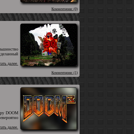
Комментарии: (0)
льшинство
сделанный
тать далее.
Комментарии: (1)
утеру DOOM
невероятно
тать далее.