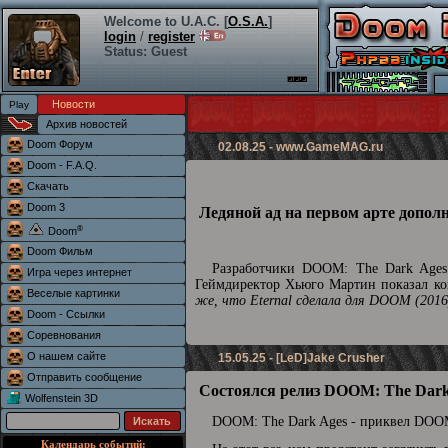
Welcome to U.A.C. [
O.S.A.
]
login
/
register
Status: Guest
Новости
Архив новостей
Doom Форум
02.08.25 -
www.GameMAG.ru
Doom - F.A.Q.
Скачать
Doom 3
Ледяной ад на первом арте допол
®
Doom
Doom Фильм
Разработчики DOOM: The Dark Ages 
Игра через интернет
Геймдиректор Хьюго Мартин показал кон
Веселые картинки
же, что Eternal сделала для DOOM (2016
Doom - Ссылки
Соревнования
О нашем сайте
15.05.25 - [LeD]Jake Crusher
Отправить сообщение
Состоялся релиз DOOM: The Dark
Wolfenstein 3D
DOOM: The Dark Ages - приквел DOOM
Календарь событий: