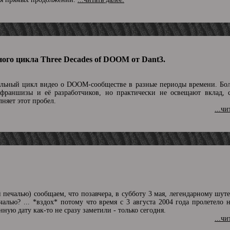
ого цикла Three Decades of DOOM от Dant3.
льный цикл видео о DOOM-сообществе в разные периоды времени. Бо
 франшизы и её разработчиков, но практически не освещают вклад, 
няет этот пробел.
...чи
й печалью) сообщаем, что позавчера, в субботу 3 мая, легендарному ш
ечалью? ... *вздох* потому что время с 3 августа 2004 года пролетело 
нную дату как-то не сразу заметили - только сегодня.
...чи