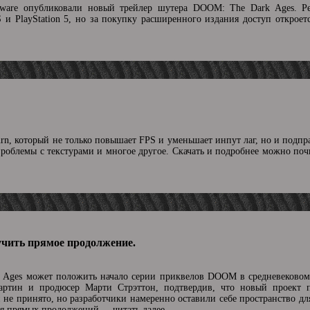
ftware опубликовали новый трейлер шутера DOOM: The Dark Ages. Р
S и PlayStation 5, но за покупку расширенного издания доступ откроет
urn, который не только повышает FPS и уменьшает инпут лаг, но и подпр
проблемы с текстурами и многое другое. Скачать и подробнее можно по
чить прямое продолжение.
Ages может положить начало серии приквелов DOOM в средневековом
артин и продюсер Марти Стрэттон, подтвердив, что новый проект 
не принято, но разработчики намеренно оставили себе пространство дл
ния прямых продолжений.
...читать далее.