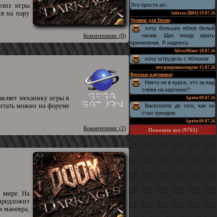
елиз игры
Это просто ал...
ся на пару
lafoxxx [B0S]
19.07.26
Уровни для Doom
:
хочу больших яблок белый
Комментарии: (0)
налив. Щас поеду жрать
кринжовник. Я надеюсь
SilverMiner
18.07.26
хочу штрудель с яблоком
newgungunnaseugene
15.07.26
Веселые картинки
:
Никто не в курсе, что за вад
слева на картинке?
авляет механику игры в
Артём
09.07.26
читать можно на форуме
Backrooms до того, как он
стал трендом.
Артём
09.07.26
Комментарии: (2)
Показать все (9761)
 мире. На
предложит
я маневра,