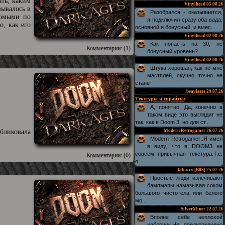
ать, каким
Vinylhead
05.08.26
зывалось в
Разобрался - оказывается,
комыми по
я подключил сразу оба вада:
, как его
основной и бонусный, и вмес...
Vinylhead
02.08.26
Как попасть на 30, не
Комментарии: (1)
бонусный уровень?
Vinylhead
02.08.26
Штука хорошая, как по мне
мастплей, скучно точно не
станет
beavissss
29.07.26
Текстуры и спрайты
:
А, понятно. Да, конечно в
таком виде это выглядит не
так, как в Doom 3, но для ст...
бликовала
Modern Retrogamer
26.07.26
Modern Retrogamer::Я имел
в виду, что в DOOM3 не
совсем привычная текстура.Т.е.
Комментарии: (0)
о...
lafoxxx [B0S]
25.07.26
Простые люди излечивают
бампмапы намазывая соком
большого чистотела или белого
мо...
SilverMiner
22.07.26
Вполне себе неплохой
наборчик.Не предназначено