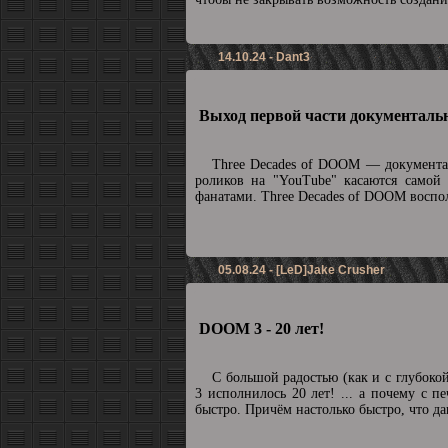
14.10.24 - Dant3
Выход первой части документальн
Three Decades of DOOM — документа
роликов на "YouTube" касаются самой
фанатами. Three Decades of DOOM воспол
05.08.24 - [LeD]Jake Crusher
DOOM 3 - 20 лет!
С большой радостью (как и с глубоко
3 исполнилось 20 лет! ... а почему с п
быстро. Причём настолько быстро, что да