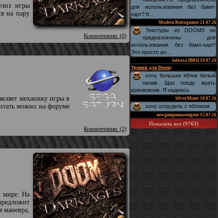
елиз игры
для использования без бамп-
ся на пару
карт? К...
Modern Retrogamer
21.07.26
Текстуры из DOOM3 не
Комментарии: (0)
предназначены для
использования без бамп-карт!
Это просто ал...
lafoxxx [B0S]
19.07.26
Уровни для Doom
:
хочу больших яблок белый
налив. Щас поеду жрать
кринжовник. Я надеюсь
авляет механику игры в
SilverMiner
18.07.26
читать можно на форуме
хочу штрудель с яблоком
newgungunnaseugene
15.07.26
Показать все (9763)
Комментарии: (2)
 мире. На
предложит
я маневра,