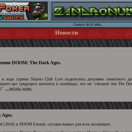
Смерть №14: iddq...
Новости
нения DOOM: The Dark Ages.
в ходе стрима Slayers Club Live поделились деталями сюжетного до
цепт-арт грядущего контента и пообещал, что он "
сделает для The Da
)
".
...читать далее.
 Ages.
 (2016) и DOOM Eternal, сегодня вышел для всех желающих.