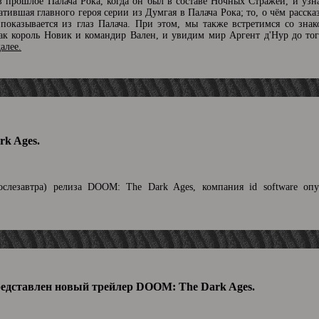
 в прошлое Палача Рока, когда он был в составе Ночных Стражей, и узн
атившая главного героя серии из Думгая в Палача Рока; то, о чём расска
оказывается из глаз Палача. При этом, мы также встретимся со зна
к король Новик и командир Вален, и увидим мир Аргент д'Нур до того
далее.
k Ages.
слезавтра) релиза DOOM: The Dark Ages, компания id software опу
редставлен новый трейлер DOOM: The Dark Ages.