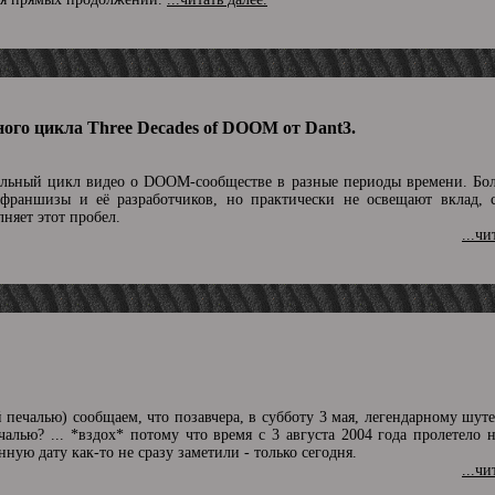
ого цикла Three Decades of DOOM от Dant3.
льный цикл видео о DOOM-сообществе в разные периоды времени. Бо
 франшизы и её разработчиков, но практически не освещают вклад, 
няет этот пробел.
...чи
й печалью) сообщаем, что позавчера, в субботу 3 мая, легендарному ш
ечалью? ... *вздох* потому что время с 3 августа 2004 года пролетело 
нную дату как-то не сразу заметили - только сегодня.
...чи