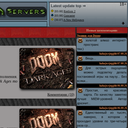
18+
Latest update top ⇒
[03.08]
Reelism 2
[03.08]
Guncaster
[30.07]
A New Hellspawn
Новые комментарии
:
Уровни для Doom
:
золотой алмаз интернет-
пространс
тва:)
hahajwrjegghh
07.08.26
Вещь...
hahajwrjegghh
07.08.26
Для острых ощущений
можно подсветку делать
полнения.
постановкой игры на паузу... Без
rk Ages то
всяки...
hahajwrjegghh
06.08.26
Простая, но красивая
Комментарии: (10)
карта. По качеству заметно
лучше MIEM-уровней. Автор
дразнит...
hahajwrjegghh
06.08.26
Единственный из тысяч,
наверно, в котором я
проходил уровни по три-четыре
раза ср...