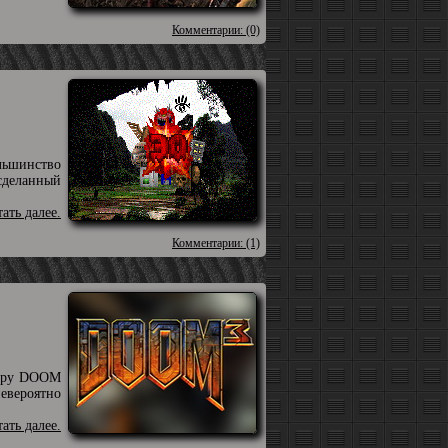
Комментарии: (0)
льшинство
сделанный
тать далее.
Комментарии: (1)
утеру DOOM
невероятно
тать далее.