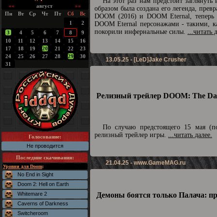
На этот раз нам предстоит заглянуть
««
август
»»
образом была создана его легенда, превр
Пн
Вт
Ср
Чт
Пт
Сб
Вс
DOOM (2016) и DOOM Eternal, теперь п
1
2
DOOM Eternal персонажами - такими, ка
покорили инфернальные силы.
...читать 
3
4
5
6
7
8
9
10
11
12
13
14
15
16
17
18
19
20
21
22
23
24
25
26
27
28
29
30
13.05.25 - [LeD]Jake Crusher
31
Релизный трейлер DOOM: The Dar
По случаю предстоящего 15 мая (по
релизный трейлер игры.
...читать далее.
Голосование:
Не проводится
Последние скачивания
:
21.04.25 -
www.GameMAG.ru
Уровни для Doom
:
No End in Sight
Doom 2: Hell on Earth
Whitemare 2
Демоны боятся только Палача: п
Caverns of Darkness
Switcheroom