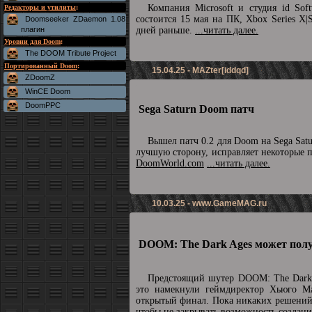
Компания Microsoft и студия id So
Редакторы и утилиты
:
состоится 15 мая на ПК, Xbox Series X|
Doomseeker ZDaemon 1.08
плагин
дней раньше.
...читать далее.
Уровни для Doom
:
The DOOM Tribute Project
Портированный Doom
:
15.04.25 - MAZter[iddqd]
ZDoomZ
WinCE Doom
DoomPPC
Sega Saturn Doom патч
Вышел патч 0.2 для Doom на Sega Sat
лучшую сторону, исправляет некоторые 
DoomWorld.com
...читать далее.
10.03.25 -
www.GameMAG.ru
DOOM: The Dark Ages может полу
Предстоящий шутер DOOM: The Dark 
это намекнули геймдиректор Хьюго М
открытый финал. Пока никаких решений 
чтобы не закрывать возможность созда