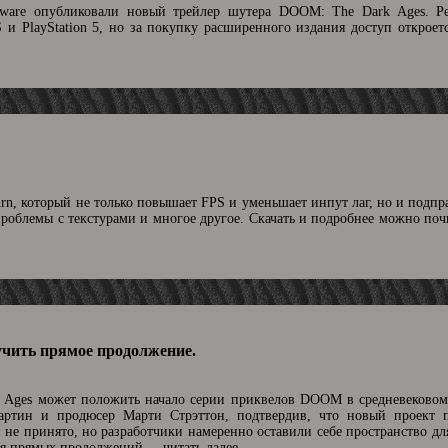
ftware опубликовали новый трейлер шутера DOOM: The Dark Ages. Р
S и PlayStation 5, но за покупку расширенного издания доступ откроет
urn, который не только повышает FPS и уменьшает инпут лаг, но и подпр
проблемы с текстурами и многое другое. Скачать и подробнее можно по
чить прямое продолжение.
Ages может положить начало серии приквелов DOOM в средневековом
артин и продюсер Марти Стрэттон, подтвердив, что новый проект 
не принято, но разработчики намеренно оставили себе пространство дл
ния прямых продолжений.
...читать далее.