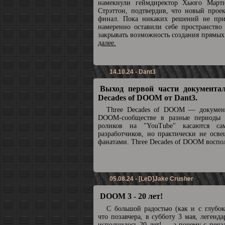
намекнули геймдиректор Хьюго Март
Стрэттон, подтвердив, что новый прое
финал. Пока никаких решений не при
намеренно оставили себе пространство
закрывать возможность создания прямы
далее.
14.10.24 - Dant3
Выход первой части документал
Decades of DOOM от Dant3.
Three Decades of DOOM — докумен
DOOM-сообществе в разные периоды 
роликов на "YouTube" касаются с
разработчиков, но практически не осв
фанатами. Three Decades of DOOM воспол
05.08.24 - [LeD]Jake Crusher
DOOM 3 - 20 лет!
С большой радостью (как и с глубок
что позавчера, в субботу 3 мая, леге
исполнилось 20 лет! ... а почему с печа