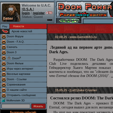
Welcome to U.A.C.
[
O.S.A.
]
login
/
register
Status: Guest
Новости
Архив новостей
Doom Форум
02.08.25 -
www.GameMAG.ru
Doom - F.A.Q.
Ледяной ад на первом арте доп
Скачать
Dark Ages.
Doom 3
®
Doom
Разработчики DOOM: The Dark Ages 
Doom Фильм
Club Live поделились деталями сю
Геймдиректор Хьюго Мартин показал 
Игра через интернет
контента и пообещал, что он "
сделает д
Веселые картинки
что Eternal сделала для DOOM (2016)
".
.
Doom - Ссылки
Соревнования
О нашем сайте
15.05.25 - [LeD]Jake Crusher
Отправить сообщение
Состоялся релиз DOOM: The Dark
Wolfenstein 3D
DOOM: The Dark Ages - приквел
Eternal, сегодня вышел для всех желающ
Календарь событий:
На этот раз нам предстоит заглянуть