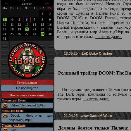
««
август
»»
когда он был в составе Ночных Стра
Пн
Вт
Ср
Чт
Пт
Сб
Вс
образом была создана его легенда, прев
серии из Думгая в Палача Рока; то, о
1
2
DOOM (2016) и DOOM Eternal, теперь
3
4
5
6
7
8
9
Палача. При этом, мы также встретимс
10
11
12
13
14
15
16
Eternal персонажами - такими, как ко
17
18
19
20
21
22
23
Вален, и увидим мир Аргент д'Нур до 
24
25
26
27
28
29
30
инфернальные силы.
...читать далее.
31
13.05.25 - [LeD]Jake Crusher
Релизный трейлер DOOM: The Dar
Голосование:
Не проводится
По случаю предстоящего 15 мая (пос
The Dark Ages, компания id software 
Последние скачивания
:
трейлер игры.
...читать далее.
Уровни для Doom
:
Valiant Vaccinated Edition
Моды для Doom
:
Doosk Монстрпак для
21.04.25 -
www.GameMAG.ru
отдельной игры
Уровни для Doom
:
Демоны боятся только Палача: 
Axis