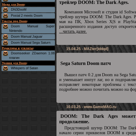
трейлер DOOM: The Dark Ages.
Моды для Doom
:
DN3DooM
Компания Microsoft и студия id Soft
Postal 2 meets Doom
трейлер шутера DOOM: The Dark Ages. Р
Тексты про Doom
:
мая на ПК, Xbox Series X|S и PlaySta
Doom Manual Super
расширенного издания доступ откроетс
Nintendo
...читать далее.
Doom Manual Jaguar
Doom Manual Sega Saturn
Редакторы и утилиты
:
15.04.25 - MAZter[iddqd]
Doomseeker ZDaemon 1.08
плагин
Sega Saturn Doom патч
Уровни для Doom
:
Whispers of Satan
Вышел патч 0.2 для Doom на Sega Sat
и уменьшает инпут лаг, но и подправля
исправляет некоторые проблемы с текс
подробнее можно почитать можно на ф
10.03.25 -
www.GameMAG.ru
DOOM: The Dark Ages может
продолжение.
Предстоящий шутер DOOM: The Dark
начало серии приквелов DOOM в средн