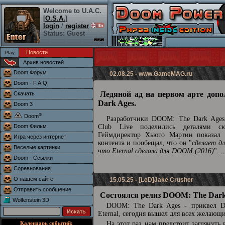
Welcome to U.A.C.
[
O.S.A.
]
login
/
register
Status: Guest
Новости
Архив новостей
Doom Форум
02.08.25 -
www.GameMAG.ru
Doom - F.A.Q.
Ледяной ад на первом арте доп
Скачать
Dark Ages.
Doom 3
®
Doom
Разработчики DOOM: The Dark Ages 
Doom Фильм
Club Live поделились деталями сю
Геймдиректор Хьюго Мартин показал 
Игра через интернет
контента и пообещал, что он "
сделает д
Веселые картинки
что Eternal сделала для DOOM (2016)
".
.
Doom - Ссылки
Соревнования
О нашем сайте
15.05.25 - [LeD]Jake Crusher
Отправить сообщение
Состоялся релиз DOOM: The Dark
Wolfenstein 3D
DOOM: The Dark Ages - приквел
Eternal, сегодня вышел для всех желающ
Календарь событий:
На этот раз нам предстоит заглянуть