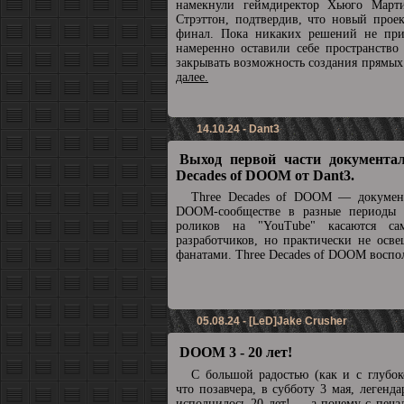
намекнули геймдиректор Хьюго Март
Стрэттон, подтвердив, что новый прое
финал. Пока никаких решений не при
намеренно оставили себе пространство
закрывать возможность создания прямы
далее.
14.10.24 - Dant3
Выход первой части документал
Decades of DOOM от Dant3.
Three Decades of DOOM — докумен
DOOM-сообществе в разные периоды 
роликов на "YouTube" касаются с
разработчиков, но практически не осв
фанатами. Three Decades of DOOM воспол
05.08.24 - [LeD]Jake Crusher
DOOM 3 - 20 лет!
С большой радостью (как и с глубок
что позавчера, в субботу 3 мая, леге
исполнилось 20 лет! ... а почему с печа