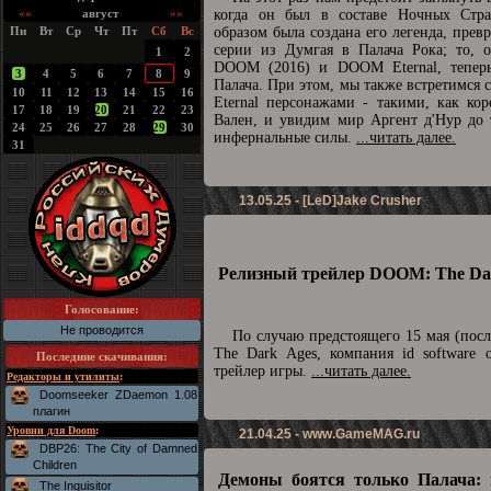
««
август
»»
когда он был в составе Ночных Стра
Пн
Вт
Ср
Чт
Пт
Сб
Вс
образом была создана его легенда, прев
серии из Думгая в Палача Рока; то, о
1
2
DOOM (2016) и DOOM Eternal, теперь
3
4
5
6
7
8
9
Палача. При этом, мы также встретимс
10
11
12
13
14
15
16
Eternal персонажами - такими, как ко
17
18
19
20
21
22
23
Вален, и увидим мир Аргент д'Нур до 
24
25
26
27
28
29
30
инфернальные силы.
...читать далее.
31
13.05.25 - [LeD]Jake Crusher
Релизный трейлер DOOM: The Dar
Голосование:
Не проводится
По случаю предстоящего 15 мая (пос
The Dark Ages, компания id software 
Последние скачивания
:
трейлер игры.
...читать далее.
Редакторы и утилиты
:
Doomseeker ZDaemon 1.08
плагин
Уровни для Doom
:
21.04.25 -
www.GameMAG.ru
DBP26: The City of Damned
Children
Демоны боятся только Палача: 
The Inquisitor