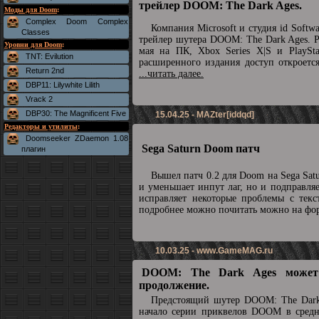
трейлер DOOM: The Dark Ages.
Моды для Doom
:
Complex Doom Complex
Компания Microsoft и студия id Soft
Classes
трейлер шутера DOOM: The Dark Ages. Р
Уровни для Doom
:
мая на ПК, Xbox Series X|S и PlaySta
TNT: Evilution
расширенного издания доступ откроетс
Return 2nd
...читать далее.
DBP11: Lilywhite Lilith
Vrack 2
DBP30: The Magnificent Five
15.04.25 - MAZter[iddqd]
Редакторы и утилиты
:
Doomseeker ZDaemon 1.08
Sega Saturn Doom патч
плагин
Вышел патч 0.2 для Doom на Sega Sat
и уменьшает инпут лаг, но и подправля
исправляет некоторые проблемы с текс
подробнее можно почитать можно на ф
10.03.25 -
www.GameMAG.ru
DOOM: The Dark Ages может
продолжение.
Предстоящий шутер DOOM: The Dark
начало серии приквелов DOOM в средн