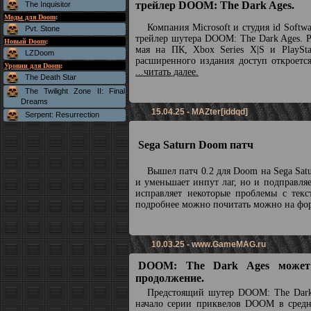
трейлер DOOM: The Dark Ages.
The Inquisitor
Моды для Doom
:
Компания Microsoft и студия id Soft
Pvt. Stone
трейлер шутера DOOM: The Dark Ages. Р
Новый Doom
:
мая на ПК, Xbox Series X|S и PlaySta
LZDoom
расширенного издания доступ откроетс
Уровни для Doom
:
...читать далее.
The Death Star
The Twilight Zone II: Final
Dreams
15.04.25 - MAZter[iddqd]
Serpent: Resurrection
Sega Saturn Doom патч
Вышел патч 0.2 для Doom на Sega Sat
и уменьшает инпут лаг, но и подправля
исправляет некоторые проблемы с текс
подробнее можно почитать можно на ф
10.03.25 -
www.GameMAG.ru
DOOM: The Dark Ages может
продолжение.
Предстоящий шутер DOOM: The Dark
начало серии приквелов DOOM в средн