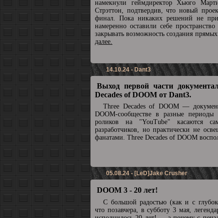
намекнули геймдиректор Хьюго Март
Стрэттон, подтвердив, что новый прое
финал. Пока никаких решений не при
намеренно оставили себе пространство
закрывать возможность создания прямы
далее.
14.10.24 - Dant3
Выход первой части документал
Decades of DOOM от Dant3.
Three Decades of DOOM — докумен
DOOM-сообществе в разные периоды 
роликов на "YouTube" касаются с
разработчиков, но практически не осв
фанатами. Three Decades of DOOM воспол
05.08.24 - [LeD]Jake Crusher
DOOM 3 - 20 лет!
С большой радостью (как и с глубок
что позавчера, в субботу 3 мая, леге
исполнилось 20 лет! ... а почему с печа