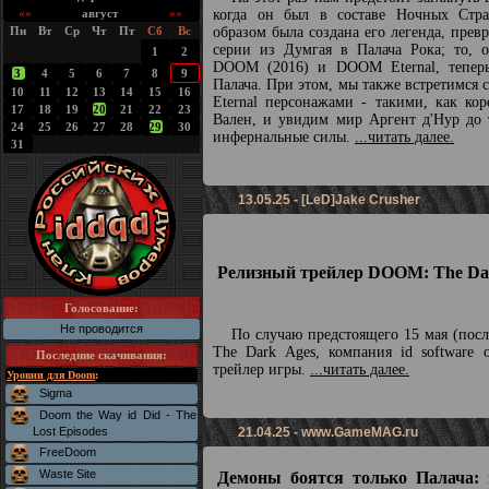
««
август
»»
когда он был в составе Ночных Стра
Пн
Вт
Ср
Чт
Пт
Сб
Вс
образом была создана его легенда, прев
серии из Думгая в Палача Рока; то, о
1
2
DOOM (2016) и DOOM Eternal, теперь
3
4
5
6
7
8
9
Палача. При этом, мы также встретимс
10
11
12
13
14
15
16
Eternal персонажами - такими, как ко
17
18
19
20
21
22
23
Вален, и увидим мир Аргент д'Нур до 
24
25
26
27
28
29
30
инфернальные силы.
...читать далее.
31
13.05.25 - [LeD]Jake Crusher
Релизный трейлер DOOM: The Dar
Голосование:
Не проводится
По случаю предстоящего 15 мая (пос
The Dark Ages, компания id software 
Последние скачивания
:
трейлер игры.
...читать далее.
Уровни для Doom
:
Sigma
Doom the Way id Did - The
Lost Episodes
21.04.25 -
www.GameMAG.ru
FreeDoom
Waste Site
Демоны боятся только Палача: 