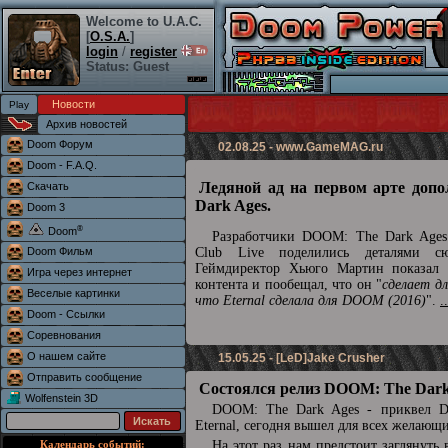
Welcome to U.A.C.
[
O.S.A.
]
login
/
register
Status: Guest
Новости
Архив новостей
Doom Форум
02.08.25 -
www.GameMAG.ru
Doom - F.A.Q.
Ледяной ад на первом арте доп
Скачать
Dark Ages.
Doom 3
®
Doom
Разработчики DOOM: The Dark Ages 
Doom Фильм
Club Live поделились деталями сю
Геймдиректор Хьюго Мартин показал 
Игра через интернет
контента и пообещал, что он "
сделает д
Веселые картинки
что Eternal сделала для DOOM (2016)
".
.
Doom - Ссылки
Соревнования
О нашем сайте
15.05.25 - [LeD]Jake Crusher
Отправить сообщение
Состоялся релиз DOOM: The Dark
Wolfenstein 3D
DOOM: The Dark Ages - приквел
Eternal, сегодня вышел для всех желающ
Календарь событий:
На этот раз нам предстоит заглянуть