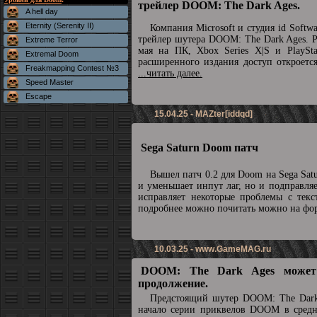
трейлер DOOM: The Dark Ages.
A hell day
Eternity (Serenity II)
Компания Microsoft и студия id Soft
трейлер шутера DOOM: The Dark Ages. Р
Extreme Terror
мая на ПК, Xbox Series X|S и PlaySta
Extremal Doom
расширенного издания доступ откроетс
Freakmapping Contest №3
...читать далее.
Speed Master
Escape
15.04.25 - MAZter[iddqd]
Sega Saturn Doom патч
Вышел патч 0.2 для Doom на Sega Sat
и уменьшает инпут лаг, но и подправля
исправляет некоторые проблемы с текс
подробнее можно почитать можно на ф
10.03.25 -
www.GameMAG.ru
DOOM: The Dark Ages может
продолжение.
Предстоящий шутер DOOM: The Dark
начало серии приквелов DOOM в средн