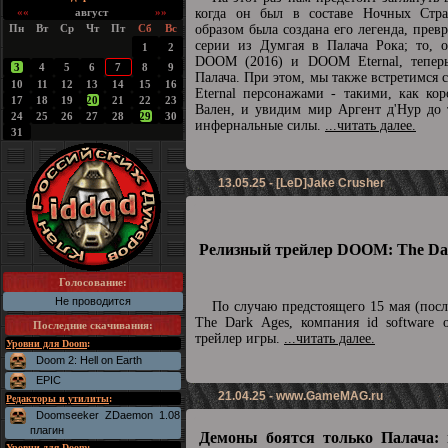
««
август
»»
когда он был в составе Ночных Стра
Пн
Вт
Ср
Чт
Пт
Сб
Вс
образом была создана его легенда, прев
серии из Думгая в Палача Рока; то, о
1
2
DOOM (2016) и DOOM Eternal, теперь
3
4
5
6
7
8
9
Палача. При этом, мы также встретимс
10
11
12
13
14
15
16
Eternal персонажами - такими, как ко
17
18
19
20
21
22
23
Вален, и увидим мир Аргент д'Нур до 
24
25
26
27
28
29
30
инфернальные силы.
...читать далее.
31
13.05.25 - [LeD]Jake Crusher
Релизный трейлер DOOM: The Dar
Голосование:
Не проводится
По случаю предстоящего 15 мая (пос
The Dark Ages, компания id software 
Последние скачивания
:
трейлер игры.
...читать далее.
Уровни для Doom
:
Doom 2: Hell on Earth
EPIC
21.04.25 -
www.GameMAG.ru
Редакторы и утилиты
:
Doomseeker ZDaemon 1.08
плагин
Демоны боятся только Палача: 
Уровни для Doom
: