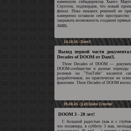
намекнули геймдиректор Хьюго Март
Стрэттон, подтвердив, что новый прое
финал. Пока никаких решений не при
намеренно оставили себе пространство
закрывать возможность создания прямы
далее.
14.10.24 - Dant3
Выход первой части документал
Decades of DOOM от Dant3.
Three Decades of DOOM — докумен
DOOM-сообществе в разные периоды 
роликов на "YouTube" касаются с
разработчиков, но практически не осв
фанатами. Three Decades of DOOM воспол
05.08.24 - [LeD]Jake Crusher
DOOM 3 - 20 лет!
С большой радостью (как и с глубок
что позавчера, в субботу 3 мая, леге
исполнилось 20 лет! ... а почему с печа