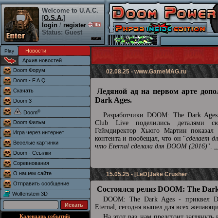
Welcome to U.A.C.
[
O.S.A.
]
login
/
register
Status: Guest
Новости
Архив новостей
Doom Форум
02.08.25 -
www.GameMAG.ru
Doom - F.A.Q.
Ледяной ад на первом арте доп
Скачать
Dark Ages.
Doom 3
®
Doom
Разработчики DOOM: The Dark Ages 
Doom Фильм
Club Live поделились деталями сю
Геймдиректор Хьюго Мартин показал 
Игра через интернет
контента и пообещал, что он "
сделает д
Веселые картинки
что Eternal сделала для DOOM (2016)
".
.
Doom - Ссылки
Соревнования
О нашем сайте
15.05.25 - [LeD]Jake Crusher
Отправить сообщение
Состоялся релиз DOOM: The Dark
Wolfenstein 3D
DOOM: The Dark Ages - приквел
Eternal, сегодня вышел для всех желающ
Календарь событий:
На этот раз нам предстоит заглянуть