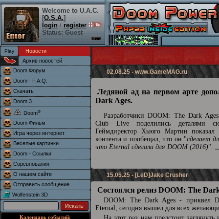
Welcome to U.A.C.
[
O.S.A.
]
login
/
register
Status: Guest
Новости
Архив новостей
Doom Форум
02.08.25 -
www.GameMAG.ru
Doom - F.A.Q.
Ледяной ад на первом арте доп
Скачать
Dark Ages.
Doom 3
®
Doom
Разработчики DOOM: The Dark Ages 
Doom Фильм
Club Live поделились деталями сю
Геймдиректор Хьюго Мартин показал 
Игра через интернет
контента и пообещал, что он "
сделает д
Веселые картинки
что Eternal сделала для DOOM (2016)
".
.
Doom - Ссылки
Соревнования
О нашем сайте
15.05.25 - [LeD]Jake Crusher
Отправить сообщение
Состоялся релиз DOOM: The Dark
Wolfenstein 3D
DOOM: The Dark Ages - приквел
Eternal, сегодня вышел для всех желающ
Календарь событий:
На этот раз нам предстоит заглянуть