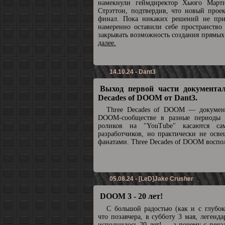
намекнули геймдиректор Хьюго Март
Стрэттон, подтвердив, что новый прое
финал. Пока никаких решений не при
намеренно оставили себе пространство
закрывать возможность создания прямы
далее.
14.10.24 - Dant3
Выход первой части документал
Decades of DOOM от Dant3.
Three Decades of DOOM — докумен
DOOM-сообществе в разные периоды 
роликов на "YouTube" касаются с
разработчиков, но практически не осв
фанатами. Three Decades of DOOM воспол
05.08.24 - [LeD]Jake Crusher
DOOM 3 - 20 лет!
С большой радостью (как и с глубок
что позавчера, в субботу 3 мая, леге
исполнилось 20 лет! ... а почему с печа