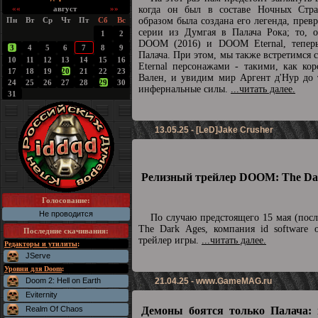
««
август
»»
когда он был в составе Ночных Стра
Пн
Вт
Ср
Чт
Пт
Сб
Вс
образом была создана его легенда, прев
серии из Думгая в Палача Рока; то, о
1
2
DOOM (2016) и DOOM Eternal, теперь
3
4
5
6
7
8
9
Палача. При этом, мы также встретимс
10
11
12
13
14
15
16
Eternal персонажами - такими, как ко
17
18
19
20
21
22
23
Вален, и увидим мир Аргент д'Нур до 
24
25
26
27
28
29
30
инфернальные силы.
...читать далее.
31
13.05.25 - [LeD]Jake Crusher
Релизный трейлер DOOM: The Dar
Голосование:
Не проводится
По случаю предстоящего 15 мая (пос
The Dark Ages, компания id software 
Последние скачивания
:
трейлер игры.
...читать далее.
Редакторы и утилиты
:
JServe
Уровни для Doom
:
Doom 2: Hell on Earth
21.04.25 -
www.GameMAG.ru
Eviternity
Realm Of Chaos
Демоны боятся только Палача: 