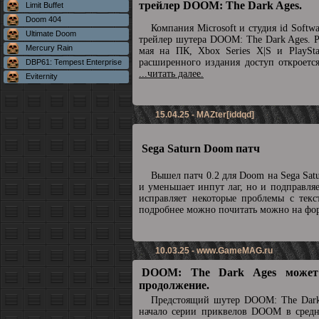
трейлер DOOM: The Dark Ages.
Limit Buffet
Doom 404
Компания Microsoft и студия id Soft
Ultimate Doom
трейлер шутера DOOM: The Dark Ages. Р
Mercury Rain
мая на ПК, Xbox Series X|S и PlaySta
расширенного издания доступ откроетс
DBP61: Tempest Enterprise
...читать далее.
Eviternity
15.04.25 - MAZter[iddqd]
Sega Saturn Doom патч
Вышел патч 0.2 для Doom на Sega Sat
и уменьшает инпут лаг, но и подправля
исправляет некоторые проблемы с текс
подробнее можно почитать можно на ф
10.03.25 -
www.GameMAG.ru
DOOM: The Dark Ages может
продолжение.
Предстоящий шутер DOOM: The Dark
начало серии приквелов DOOM в средн