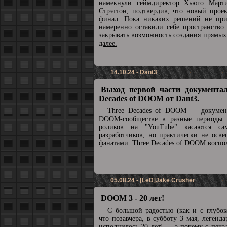
намекнули геймдиректор Хьюго Март
Стрэттон, подтвердив, что новый прое
финал. Пока никаких решений не при
намеренно оставили себе пространство
закрывать возможность создания прямы
далее.
14.10.24 - Dant3
Выход первой части документал
Decades of DOOM от Dant3.
Three Decades of DOOM — докумен
DOOM-сообществе в разные периоды 
роликов на "YouTube" касаются с
разработчиков, но практически не осв
фанатами. Three Decades of DOOM воспол
05.08.24 - [LeD]Jake Crusher
DOOM 3 - 20 лет!
С большой радостью (как и с глубок
что позавчера, в субботу 3 мая, леге
исполнилось 20 лет! ... а почему с печа