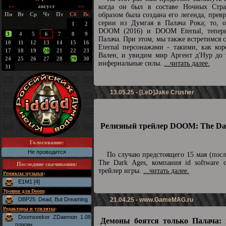
««
август
»»
когда он был в составе Ночных Стра
Пн
Вт
Ср
Чт
Пт
Сб
Вс
образом была создана его легенда, прев
серии из Думгая в Палача Рока; то, о
1
2
DOOM (2016) и DOOM Eternal, теперь
3
4
5
6
7
8
9
Палача. При этом, мы также встретимс
10
11
12
13
14
15
16
Eternal персонажами - такими, как ко
17
18
19
20
21
22
23
Вален, и увидим мир Аргент д'Нур до 
24
25
26
27
28
29
30
инфернальные силы.
...читать далее.
31
13.05.25 - [LeD]Jake Crusher
Релизный трейлер DOOM: The Dar
Голосование:
Не проводится
По случаю предстоящего 15 мая (пос
The Dark Ages, компания id software 
Последние скачивания
:
трейлер игры.
...читать далее.
Ремиксы музыки
:
E1M1 [4]
Уровни для Doom
:
DBP25: Dead, But Dreaming
21.04.25 -
www.GameMAG.ru
Редакторы и утилиты
:
Doomseeker ZDaemon 1.08
Демоны боятся только Палача: 
плагин