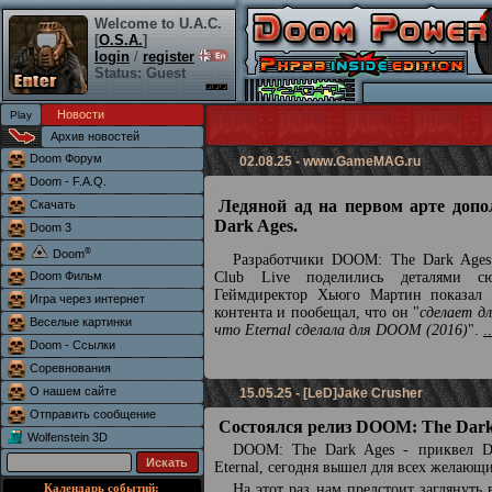
Welcome to U.A.C.
[
O.S.A.
]
login
/
register
Status: Guest
Новости
Архив новостей
Doom Форум
02.08.25 -
www.GameMAG.ru
Doom - F.A.Q.
Ледяной ад на первом арте доп
Скачать
Dark Ages.
Doom 3
®
Doom
Разработчики DOOM: The Dark Ages 
Doom Фильм
Club Live поделились деталями сю
Геймдиректор Хьюго Мартин показал 
Игра через интернет
контента и пообещал, что он "
сделает д
Веселые картинки
что Eternal сделала для DOOM (2016)
".
.
Doom - Ссылки
Соревнования
О нашем сайте
15.05.25 - [LeD]Jake Crusher
Отправить сообщение
Состоялся релиз DOOM: The Dark
Wolfenstein 3D
DOOM: The Dark Ages - приквел
Eternal, сегодня вышел для всех желающ
Календарь событий:
На этот раз нам предстоит заглянуть