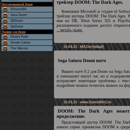
трейлер DOOM: The Dark Ages.
Портированный Doom
:
EDoomS60
Компания Microsoft и студия id Soft
Java Doom
трейлер шутера DOOM: The Dark Ages. Р
мая на ПК, Xbox Series X|S и PlaySta
SEDoom
расширенного издания доступ откроетс
SieDoom
...читать далее.
Уровни для Doom
:
Desert Punk
Deneb Colony
15.04.25 - MAZter[iddqd]
The Vilecore
Sega Saturn Doom патч
Вышел патч 0.2 для Doom на Sega Sat
и уменьшает инпут лаг, но и подправля
исправляет некоторые проблемы с текс
подробнее можно почитать можно на ф
10.03.25 -
www.GameMAG.ru
DOOM: The Dark Ages может
продолжение.
Предстоящий шутер DOOM: The Dark
начало серии приквелов DOOM в средн