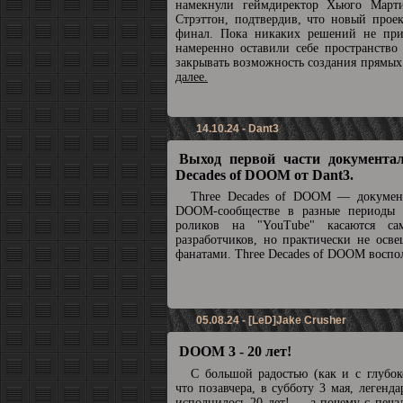
намекнули геймдиректор Хьюго Март
Стрэттон, подтвердив, что новый прое
финал. Пока никаких решений не при
намеренно оставили себе пространство
закрывать возможность создания прямы
далее.
14.10.24 - Dant3
Выход первой части документал
Decades of DOOM от Dant3.
Three Decades of DOOM — докумен
DOOM-сообществе в разные периоды 
роликов на "YouTube" касаются с
разработчиков, но практически не осв
фанатами. Three Decades of DOOM воспол
05.08.24 - [LeD]Jake Crusher
DOOM 3 - 20 лет!
С большой радостью (как и с глубок
что позавчера, в субботу 3 мая, леге
исполнилось 20 лет! ... а почему с печа