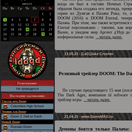
««
август
»»
когда он был в составе Ночных Стра
Пн
Вт
Ср
Чт
Пт
Сб
Вс
образом была создана его легенда, прев
серии из Думгая в Палача Рока; то, о
1
2
DOOM (2016) и DOOM Eternal, теперь
3
4
5
6
7
8
9
Палача. При этом, мы также встретимс
10
11
12
13
14
15
16
Eternal персонажами - такими, как ко
17
18
19
20
21
22
23
Вален, и увидим мир Аргент д'Нур до 
24
25
26
27
28
29
30
инфернальные силы.
...читать далее.
31
13.05.25 - [LeD]Jake Crusher
Релизный трейлер DOOM: The Dar
Голосование:
Не проводится
По случаю предстоящего 15 мая (пос
The Dark Ages, компания id software 
Последние скачивания
:
трейлер игры.
...читать далее.
Тексты про Doom
:
Columbine High School
Уровни для Doom
:
Doom 2: Hell on Earth
21.04.25 -
www.GameMAG.ru
Новый Doom
:
Russian Doom
Демоны боятся только Палача: 