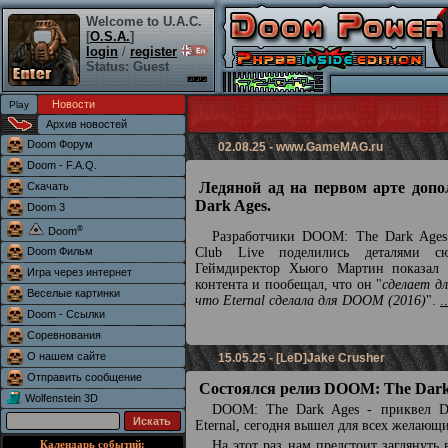
Welcome to U.A.C.
[
O.S.A.
]
login
/
register
Status: Guest
Новости
Архив новостей
Doom Форум
02.08.25 -
www.GameMAG.ru
Doom - F.A.Q.
Ледяной ад на первом арте доп
Скачать
Dark Ages.
Doom 3
®
Doom
Разработчики DOOM: The Dark Ages 
Doom Фильм
Club Live поделились деталями сю
Геймдиректор Хьюго Мартин показал 
Игра через интернет
контента и пообещал, что он "
сделает д
Веселые картинки
что Eternal сделала для DOOM (2016)
".
.
Doom - Ссылки
Соревнования
О нашем сайте
15.05.25 - [LeD]Jake Crusher
Отправить сообщение
Состоялся релиз DOOM: The Dark
Wolfenstein 3D
DOOM: The Dark Ages - приквел
Eternal, сегодня вышел для всех желающ
Календарь событий:
На этот раз нам предстоит заглянуть