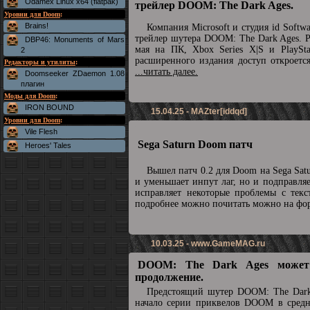
Odamex Linux x64 (flatpak)
трейлер DOOM: The Dark Ages.
Уровни для Doom
:
Brains!
Компания Microsoft и студия id Soft
трейлер шутера DOOM: The Dark Ages. Р
DBP46: Monuments of Mars
мая на ПК, Xbox Series X|S и PlaySta
2
расширенного издания доступ откроетс
Редакторы и утилиты
:
...читать далее.
Doomseeker ZDaemon 1.08
плагин
Моды для Doom
:
IRON BOUND
15.04.25 - MAZter[iddqd]
Уровни для Doom
:
Vile Flesh
Sega Saturn Doom патч
Heroes' Tales
Вышел патч 0.2 для Doom на Sega Sat
и уменьшает инпут лаг, но и подправля
исправляет некоторые проблемы с текс
подробнее можно почитать можно на ф
10.03.25 -
www.GameMAG.ru
DOOM: The Dark Ages может
продолжение.
Предстоящий шутер DOOM: The Dark
начало серии приквелов DOOM в средн