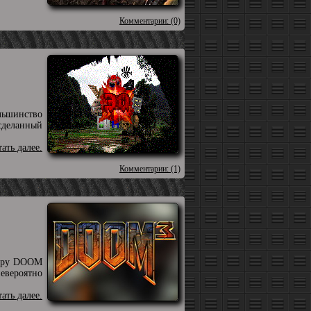
Комментарии: (0)
льшинство
сделанный
тать далее.
Комментарии: (1)
утеру DOOM
невероятно
тать далее.