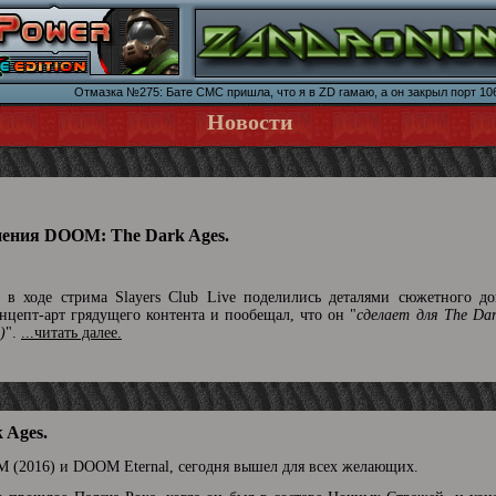
Отмазка №275: Бате СМС пришла, что я в ZD гамаю, а он закрыл порт 10
Новости
нения DOOM: The Dark Ages.
в ходе стрима Slayers Club Live поделились деталями сюжетного до
цепт-арт грядущего контента и пообещал, что он "
сделает для The Da
)
".
...читать далее.
 Ages.
 (2016) и DOOM Eternal, сегодня вышел для всех желающих.