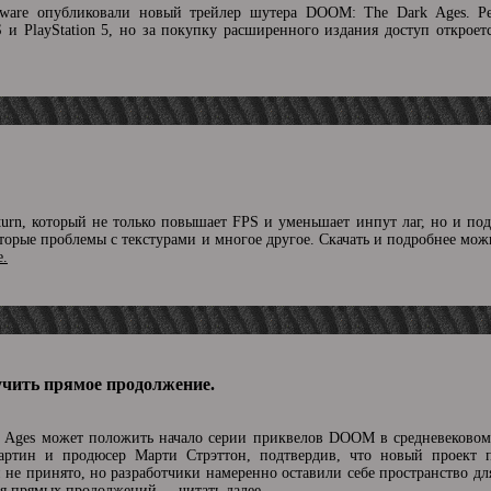
ftware опубликовали новый трейлер шутера DOOM: The Dark Ages. Р
S и PlayStation 5, но за покупку расширенного издания доступ откроет
urn, который не только повышает FPS и уменьшает инпут лаг, но и по
торые проблемы с текстурами и многое другое. Скачать и подробнее мо
е.
чить прямое продолжение.
Ages может положить начало серии приквелов DOOM в средневековом
артин и продюсер Марти Стрэттон, подтвердив, что новый проект 
не принято, но разработчики намеренно оставили себе пространство дл
ния прямых продолжений.
...читать далее.