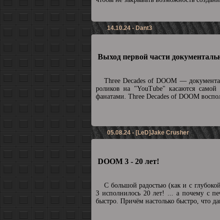
14.10.24 - Dant3
Выход первой части документальн
Three Decades of DOOM — документа
роликов на "YouTube" касаются самой
фанатами. Three Decades of DOOM воспол
05.08.24 - [LeD]Jake Crusher
DOOM 3 - 20 лет!
С большой радостью (как и с глубоко
3 исполнилось 20 лет! ... а почему с п
быстро. Причём настолько быстро, что да