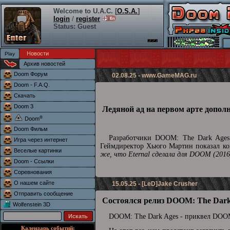
Welcome to U.A.C. [
O.S.A.
]
login
/
register
Status: Guest
Новости
Архив новостей
Doom Форум
02.08.25 -
www.GameMAG.ru
Doom - F.A.Q.
Скачать
Doom 3
Ледяной ад на первом арте допол
®
Doom
Doom Фильм
Разработчики DOOM: The Dark Ages 
Игра через интернет
Геймдиректор Хьюго Мартин показал кон
Веселые картинки
же, что Eternal сделала для DOOM (2016
Doom - Ссылки
Соревнования
О нашем сайте
15.05.25 - [LeD]Jake Crusher
Отправить сообщение
Состоялся релиз DOOM: The Dark
Wolfenstein 3D
DOOM: The Dark Ages - приквел DOOM
Календарь событий: