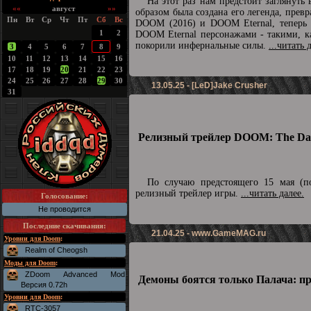
На этот раз нам предстоит заглянуть
««
август
»»
образом была создана его легенда, превр
Пн
Вт
Ср
Чт
Пт
Сб
Вс
DOOM (2016) и DOOM Eternal, теперь п
1
2
DOOM Eternal персонажами - такими, ка
покорили инфернальные силы.
...читать 
3
4
5
6
7
8
9
10
11
12
13
14
15
16
17
18
19
20
21
22
23
24
25
26
27
28
29
30
13.05.25 - [LeD]Jake Crusher
31
Релизный трейлер DOOM: The Dar
По случаю предстоящего 15 мая (по
релизный трейлер игры.
...читать далее.
Голосование:
Не проводится
Последние скачивания
:
21.04.25 -
www.GameMAG.ru
Уровни для Doom
:
Realm of Cheogsh
Моды для Doom
:
ZDoom Advanced Mod
Демоны боятся только Палача: п
Версия 0.72h
Уровни для Doom
:
RTC-3057