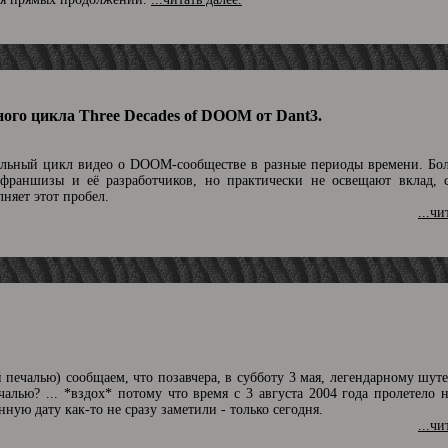
ого цикла Three Decades of DOOM от Dant3.
льный цикл видео о DOOM-сообществе в разные периоды времени. Бо
 франшизы и её разработчиков, но практически не освещают вклад, 
няет этот пробел.
...чи
й печалью) сообщаем, что позавчера, в субботу 3 мая, легендарному ш
ечалью? ... *вздох* потому что время с 3 августа 2004 года пролетело 
нную дату как-то не сразу заметили - только сегодня.
...чи