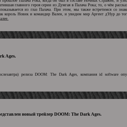
 в прошлое Палача Рока, когда он был в составе Ночных Стражей, и узн
атившая главного героя серии из Думгая в Палача Рока; то, о чём расска
оказывается из глаз Палача. При этом, мы также встретимся со зна
к король Новик и командир Вален, и увидим мир Аргент д'Нур до того
далее.
k Ages.
слезавтра) релиза DOOM: The Dark Ages, компания id software опу
редставлен новый трейлер DOOM: The Dark Ages.