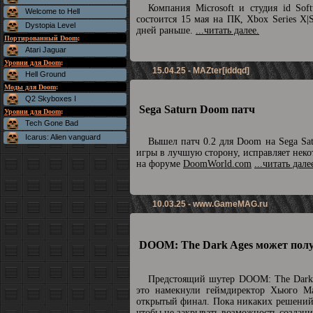
Компания Microsoft и студия id So
Welcome to Hell
состоится 15 мая на ПК, Xbox Series X|
Dystopia Level
дней раньше.
...читать далее.
Портированный Doom
:
Atari Jaguar
Уровни для Doom
:
15.04.25 - MAZter[iddqd]
Hell Ground
Моды для Doom
:
Q2 Skyboxes I
Sega Saturn Doom патч
Уровни для Doom
:
Tech Gone Bad
Icarus: Alien vanguard
Вышел патч 0.2 для Doom на Sega Sat
игры в лучшую сторону, исправляет неко
на форуме
DoomWorld.com
...читать дале
10.03.25 -
www.GameMAG.ru
DOOM: The Dark Ages может полу
Предстоящий шутер DOOM: The Dark 
это намекнули геймдиректор Хьюго М
открытый финал. Пока никаких решений 
чтобы не закрывать возможность созда