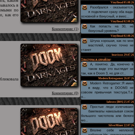
ать, каким
Vinylhead
05.08.26
зывалось в
Разобрался - оказывается,
комыми по
я подключил сразу оба вада:
, как его
основной и бонусный, и вмес...
Vinylhead
02.08.26
Как попасть на 30, не
Комментарии: (1)
бонусный уровень?
Vinylhead
02.08.26
Штука хорошая, как по мне
мастплей, скучно точно не
станет
beavissss
29.07.26
Текстуры и спрайты
:
А, понятно. Да, конечно в
таком виде это выглядит не
так, как в Doom 3, но для ст...
бликовала
Modern Retrogamer
26.07.26
Modern Retrogamer::Я имел
в виду, что в DOOM3 не
совсем привычная текстура.Т.е.
Комментарии: (0)
о...
lafoxxx [B0S]
25.07.26
Простые люди излечивают
бампмапы намазывая соком
большого чистотела или белого
мо...
SilverMiner
22.07.26
Вполне себе неплохой
наборчик.Не предназначено