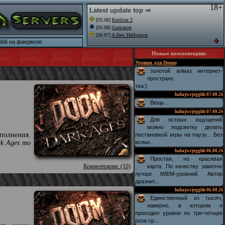
18+
Latest update top ⇒
[03.08]
Reelism 2
[03.08]
Guncaster
[30.07]
A New Hellspawn
666 на фаерволе
Новые комментарии
:
Уровни для Doom
:
золотой алмаз интернет-
пространс
тва:)
hahajwrjegghh
07.08.26
Вещь...
hahajwrjegghh
07.08.26
Для острых ощущений
можно подсветку делать
полнения.
постановкой игры на паузу... Без
rk Ages то
всяки...
hahajwrjegghh
06.08.26
Простая, но красивая
Комментарии: (10)
карта. По качеству заметно
лучше MIEM-уровней. Автор
дразнит...
hahajwrjegghh
06.08.26
Единственный из тысяч,
наверно, в котором я
проходил уровни по три-четыре
раза ср...