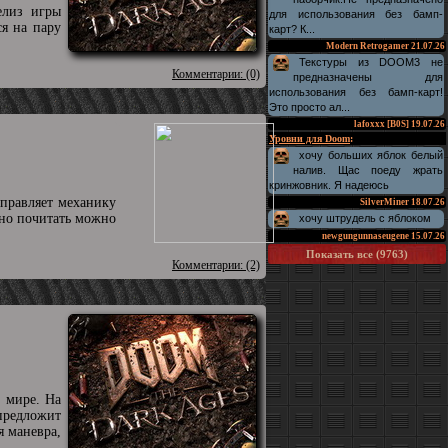
елиз игры
для использования без бамп-
ся на пару
карт? К...
Modern Retrogamer
21.07.26
Текстуры из DOOM3 не
Комментарии: (0)
предназначены для
использования без бамп-карт!
Это просто ал...
lafoxxx [B0S]
19.07.26
Уровни для Doom
:
хочу больших яблок белый
налив. Щас поеду жрать
кринжовник. Я надеюсь
дправляет механику
SilverMiner
18.07.26
жно почитать можно
хочу штрудель с яблоком
newgungunnaseugene
15.07.26
Показать все (9763)
Комментарии: (2)
 мире. На
предложит
я маневра,