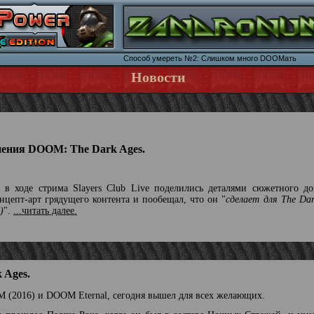
Способ умереть №2: Слишком много DOOMать
Новости
нения DOOM: The Dark Ages.
в ходе стрима Slayers Club Live поделились деталями сюжетного до
цепт-арт грядущего контента и пообещал, что он "
сделает для The Da
)
".
...читать далее.
 Ages.
 (2016) и DOOM Eternal, сегодня вышел для всех желающих.