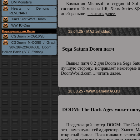
DM Monsters
Компания Microsoft и студия id So
состоится 15 мая на ПК, Xbox Series X|
Hearts of Demons -
REVENANT
дней раньше.
...читать далее.
Xim's Star Wars Doom
WWHC-Diaz
Портированный Doom
:
15.04.25 - MAZter[iddqd]
CGDoom fx-CG10/20
CGDoom fx-CG50 / Graph
90%26%2343%3BE Doom II:
Sega Saturn Doom патч
Hell on Earth (BFG Edition)
Вышел патч 0.2 для Doom на Sega Sat
лучшую сторону, исправляет некоторые 
DoomWorld.com
...читать далее.
10.03.25 -
www.GameMAG.ru
DOOM: The Dark Ages может полу
Предстоящий шутер DOOM: The Dark 
это намекнули геймдиректор Хьюго М
открытый финал. Пока никаких решений 
чтобы не закрывать возможность созда