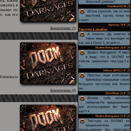
ать, каким
бонусный уровень?
зывалось в
Vinylhead
02.08.26
комыми по
Штука хорошая, как по мне
, как его
мастплей, скучно точно не
станет
beavissss
29.07.26
Комментарии: (1)
Текстуры и спрайты
:
А, понятно. Да, конечно в
таком виде это выглядит не
так, как в Doom 3, но для ст...
Modern Retrogamer
26.07.26
Modern Retrogamer::Я имел
в виду, что в DOOM3 не
совсем привычная текстура.Т.е.
о...
lafoxxx [B0S]
25.07.26
Простые люди излечивают
бликовала
бампмапы намазывая соком
большого чистотела или белого
мо...
Комментарии: (0)
SilverMiner
22.07.26
Вполне себе неплохой
наборчик.Не предназначено
для использования без бамп-
карт? К...
Modern Retrogamer
21.07.26
Текстуры из DOOM3 не
предназначены для
использования без бамп-карт!