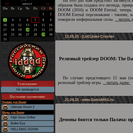
На этот раз нам предстоит заглянуть
««
август
»»
образом была создана его легенда, превр
Пн
Вт
Ср
Чт
Пт
Сб
Вс
DOOM (2016) и DOOM Eternal, теперь п
1
2
DOOM Eternal персонажами - такими, ка
покорили инфернальные силы.
...читать 
3
4
5
6
7
8
9
10
11
12
13
14
15
16
17
18
19
20
21
22
23
24
25
26
27
28
29
30
13.05.25 - [LeD]Jake Crusher
31
Релизный трейлер DOOM: The Dar
По случаю предстоящего 15 мая (по
релизный трейлер игры.
...читать далее.
Голосование:
Не проводится
Последние скачивания
:
21.04.25 -
www.GameMAG.ru
Уровни для Doom
:
Ultimate Doom 2
Моды для Doom
:
High Noon Drifter
Демоны боятся только Палача: п
Bullet-Eye
HELLSING DOOM