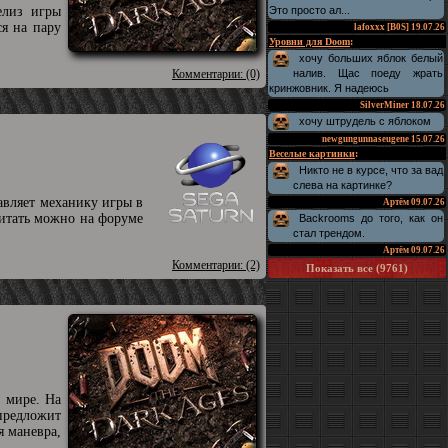
елиз игры
Это просто ал...
ся на пару
lafoxxx [B0S]
19.07.26
Уровни для Doom
:
хочу больших яблок белый
Комментарии: (0)
налив. Щас поеду жрать
кринжовник. Я надеюсь
SilverMiner
18.07.26
хочу штрудель с яблоком
newgungunnaseugene
15.07.26
Веселые картинки
:
Никто не в курсе, что за вад
слева на картинке?
авляет механику игры в
Артём
09.07.26
читать можно на форуме
Backrooms до того, как он
стал трендом.
Артём
09.07.26
Комментарии: (2)
Показать все (9761)
 мире. На
предложит
я маневра,