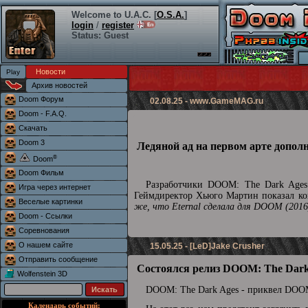
Welcome to U.A.C. [
O.S.A.
]
login
/
register
Status: Guest
Новости
Архив новостей
Doom Форум
02.08.25 -
www.GameMAG.ru
Doom - F.A.Q.
Скачать
Doom 3
Ледяной ад на первом арте допол
®
Doom
Doom Фильм
Разработчики DOOM: The Dark Ages 
Игра через интернет
Геймдиректор Хьюго Мартин показал кон
Веселые картинки
же, что Eternal сделала для DOOM (2016
Doom - Ссылки
Соревнования
О нашем сайте
15.05.25 - [LeD]Jake Crusher
Отправить сообщение
Состоялся релиз DOOM: The Dark
Wolfenstein 3D
DOOM: The Dark Ages - приквел DOOM
Календарь событий: