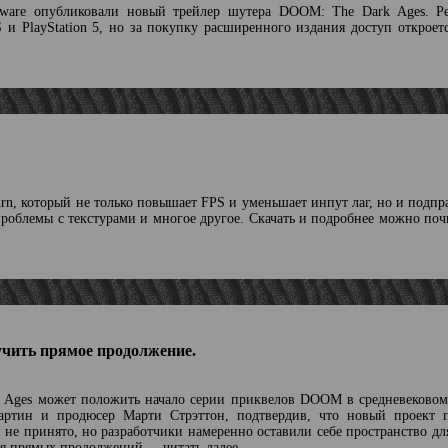
ftware опубликовали новый трейлер шутера DOOM: The Dark Ages. Р
S и PlayStation 5, но за покупку расширенного издания доступ откроет
urn, который не только повышает FPS и уменьшает инпут лаг, но и подпр
проблемы с текстурами и многое другое. Скачать и подробнее можно по
чить прямое продолжение.
Ages может положить начало серии приквелов DOOM в средневековом
артин и продюсер Марти Стрэттон, подтвердив, что новый проект 
не принято, но разработчики намеренно оставили себе пространство дл
ния прямых продолжений.
...читать далее.