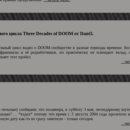
ого цикла Three Decades of DOOM от Dant3.
льный цикл видео о DOOM-сообществе в разные периоды времени. Бо
 франшизы и её разработчиков, но практически не освещают вклад, 
няет этот пробел.
...чи
й печалью) сообщаем, что позавчера, в субботу 3 мая, легендарному ш
ечалью? ... *вздох* потому что время с 3 августа 2004 года пролетело 
нную дату как-то не сразу заметили - только сегодня.
...чи