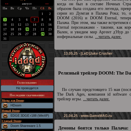
««
август
»»
когда он был в составе Ночных Стра
Пн
Вт
Ср
Чт
Пт
Сб
Вс
образом была создана его легенда, прев
серии из Думгая в Палача Рока; то, о
1
2
DOOM (2016) и DOOM Eternal, теперь
3
4
5
6
7
8
9
Палача. При этом, мы также встретимс
10
11
12
13
14
15
16
Eternal персонажами - такими, как ко
17
18
19
20
21
22
23
Вален, и увидим мир Аргент д'Нур до 
24
25
26
27
28
29
30
инфернальные силы.
...читать далее.
31
13.05.25 - [LeD]Jake Crusher
Релизный трейлер DOOM: The Dar
Голосование:
Не проводится
По случаю предстоящего 15 мая (пос
The Dark Ages, компания id software 
Последние скачивания
:
трейлер игры.
...читать далее.
Моды для Doom
:
HDoom
Новый Doom
:
EDGE 3DGE r188 (WinXP)
21.04.25 -
www.GameMAG.ru
Старый Doom
:
Doom Shareware 1.5
Демоны боятся только Палача: 