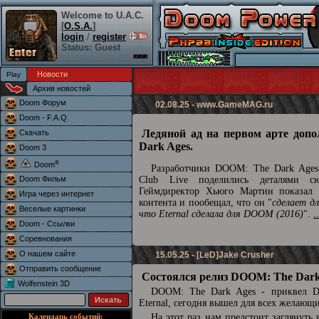
Welcome to U.A.C.
[
O.S.A.
]
login
/
register
Status: Guest
Новости
Архив новостей
Doom Форум
02.08.25 -
www.GameMAG.ru
Doom - F.A.Q.
Ледяной ад на первом арте доп
Скачать
Dark Ages.
Doom 3
®
Doom
Разработчики DOOM: The Dark Ages 
Doom Фильм
Club Live поделились деталями сю
Геймдиректор Хьюго Мартин показал 
Игра через интернет
контента и пообещал, что он "
сделает д
Веселые картинки
что Eternal сделала для DOOM (2016)
".
.
Doom - Ссылки
Соревнования
О нашем сайте
15.05.25 - [LeD]Jake Crusher
Отправить сообщение
Состоялся релиз DOOM: The Dark
Wolfenstein 3D
DOOM: The Dark Ages - приквел
Eternal, сегодня вышел для всех желающ
Календарь событий:
На этот раз нам предстоит заглянуть