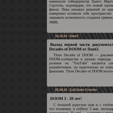
намекнули геймдиректор Хьюго Март
Стрэттон, подтвердив, что новый прое
финал. Пока никаких решений не при
намеренно оставили себе пространство
закрывать возможность создания прямы
далее.
14.10.24 - Dant3
Выход первой части документал
Decades of DOOM от Dant3.
Three Decades of DOOM — докумен
DOOM-сообществе в разные периоды 
роликов на "YouTube" касаются с
разработчиков, но практически не осв
фанатами. Three Decades of DOOM воспол
05.08.24 - [LeD]Jake Crusher
DOOM 3 - 20 лет!
С большой радостью (как и с глубок
что позавчера, в субботу 3 мая, леге
исполнилось 20 лет! ... а почему с печа