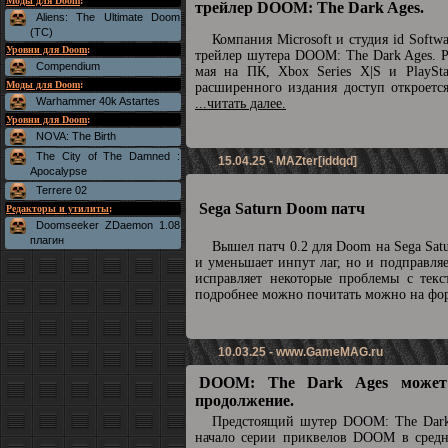
Моды для Doom
:
трейлер DOOM: The Dark Ages.
Aliens: The Ultimate Doom
(TC)
Компания Microsoft и студия id Soft
Уровни для Doom
:
трейлер шутера DOOM: The Dark Ages. Р
Compendium
мая на ПК, Xbox Series X|S и PlaySta
Моды для Doom
:
расширенного издания доступ откроетс
Warhammer 40k Astartes
...читать далее.
Уровни для Doom
:
NOVA: The Birth
The City of The Damned :
15.04.25 - MAZter[iddqd]
Apocalypse
Terrere 02
Sega Saturn Doom патч
Редакторы и утилиты
:
Doomseeker ZDaemon 1.08
плагин
Вышел патч 0.2 для Doom на Sega Sat
и уменьшает инпут лаг, но и подправля
исправляет некоторые проблемы с текс
подробнее можно почитать можно на ф
10.03.25 -
www.GameMAG.ru
DOOM: The Dark Ages может
продолжение.
Предстоящий шутер DOOM: The Dark
начало серии приквелов DOOM в средн