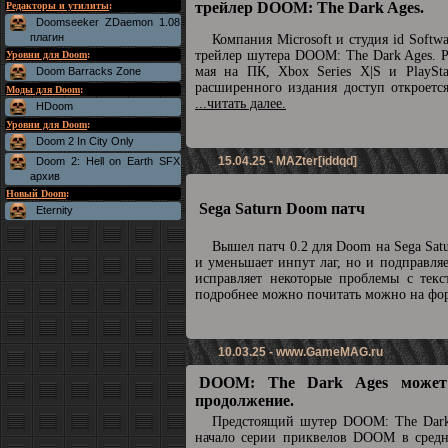
трейлер DOOM: The Dark Ages.
Редакторы и утилиты
:
Doomseeker ZDaemon 1.08
плагин
Компания Microsoft и студия id Soft
трейлер шутера DOOM: The Dark Ages. Р
Уровни для Doom
:
мая на ПК, Xbox Series X|S и PlaySta
Doom Barracks Zone
расширенного издания доступ откроетс
Моды для Doom
:
...читать далее.
HDoom
Уровни для Doom
:
Doom 2 In City Only
15.04.25 - MAZter[iddqd]
Doom 2: Hell on Earth SFX
архив
Новый Doom
:
Sega Saturn Doom патч
Eternity
Вышел патч 0.2 для Doom на Sega Sat
и уменьшает инпут лаг, но и подправля
исправляет некоторые проблемы с текс
подробнее можно почитать можно на ф
10.03.25 -
www.GameMAG.ru
DOOM: The Dark Ages может
продолжение.
Предстоящий шутер DOOM: The Dark
начало серии приквелов DOOM в средн