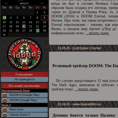
««
август
»»
когда он был в составе Ночных Стра
Пн
Вт
Ср
Чт
Пт
Сб
Вс
образом была создана его легенда, прев
серии из Думгая в Палача Рока; то, о
1
2
DOOM (2016) и DOOM Eternal, теперь
3
4
5
6
7
8
9
Палача. При этом, мы также встретимс
10
11
12
13
14
15
16
Eternal персонажами - такими, как ко
17
18
19
20
21
22
23
Вален, и увидим мир Аргент д'Нур до 
24
25
26
27
28
29
30
инфернальные силы.
...читать далее.
31
13.05.25 - [LeD]Jake Crusher
Релизный трейлер DOOM: The Dar
Голосование:
Не проводится
По случаю предстоящего 15 мая (пос
The Dark Ages, компания id software 
Последние скачивания
:
трейлер игры.
...читать далее.
Портированный Doom
:
DOOM II (Google Play)
DOOM (Google Play)
21.04.25 -
www.GameMAG.ru
Doom 3
:
More Gore
Classic Doom 3
Демоны боятся только Палача: 