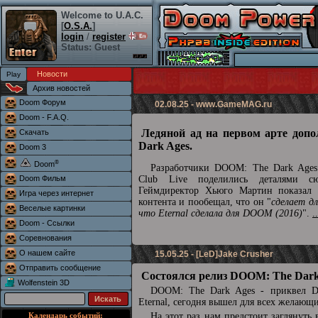
Welcome to U.A.C.
[
O.S.A.
]
login
/
register
Status: Guest
Новости
Архив новостей
Doom Форум
02.08.25 -
www.GameMAG.ru
Doom - F.A.Q.
Ледяной ад на первом арте доп
Скачать
Dark Ages.
Doom 3
®
Doom
Разработчики DOOM: The Dark Ages 
Doom Фильм
Club Live поделились деталями сю
Геймдиректор Хьюго Мартин показал 
Игра через интернет
контента и пообещал, что он "
сделает д
Веселые картинки
что Eternal сделала для DOOM (2016)
".
.
Doom - Ссылки
Соревнования
О нашем сайте
15.05.25 - [LeD]Jake Crusher
Отправить сообщение
Состоялся релиз DOOM: The Dark
Wolfenstein 3D
DOOM: The Dark Ages - приквел
Eternal, сегодня вышел для всех желающ
Календарь событий:
На этот раз нам предстоит заглянуть