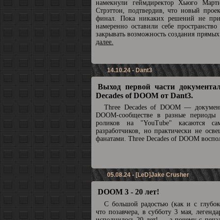
намекнули геймдиректор Хьюго Март
Стрэттон, подтвердив, что новый прое
финал. Пока никаких решений не при
намеренно оставили себе пространство
закрывать возможность создания прямы
далее.
14.10.24 - Dant3
Выход первой части документал
Decades of DOOM от Dant3.
Three Decades of DOOM — докумен
DOOM-сообществе в разные периоды 
роликов на "YouTube" касаются с
разработчиков, но практически не осв
фанатами. Three Decades of DOOM воспол
05.08.24 - [LeD]Jake Crusher
DOOM 3 - 20 лет!
С большой радостью (как и с глубок
что позавчера, в субботу 3 мая, леге
исполнилось 20 лет! ... а почему с печа