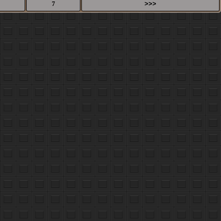
7
>>>