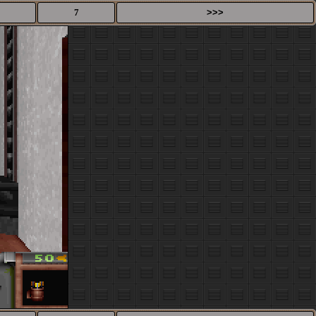
7
>>>