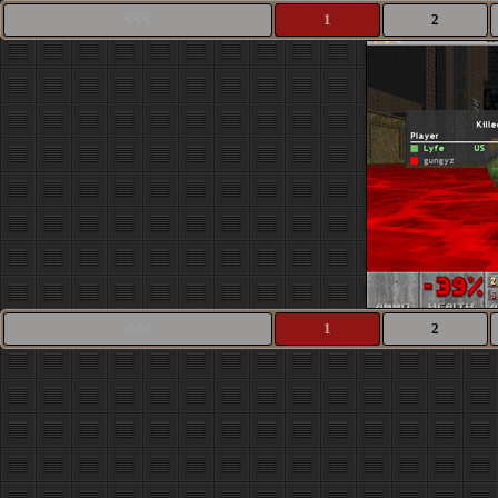
<<<
1
2
<<<
1
2