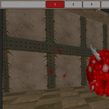
<<<
1
2
3