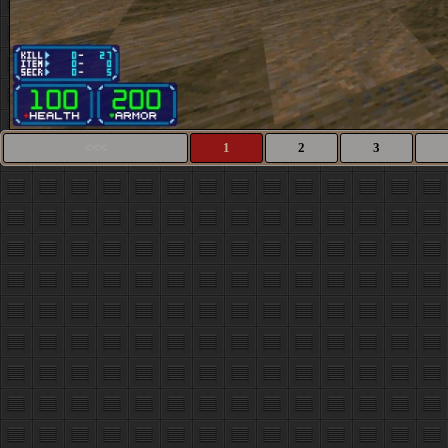
<<<
1
2
3