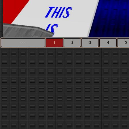
<<<
1
2
3
4
5