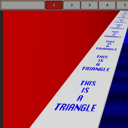
<<<
1
2
3
4
5