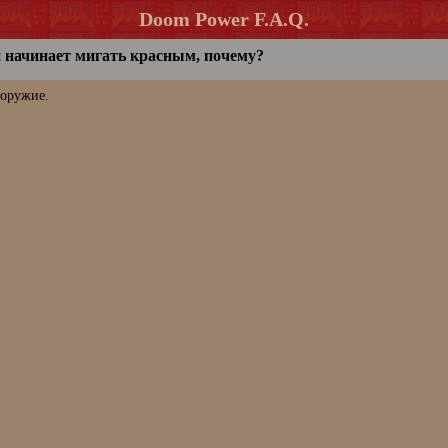
Doom Power F.A.Q.
н начинает мигать красным, почему?
 оружие.