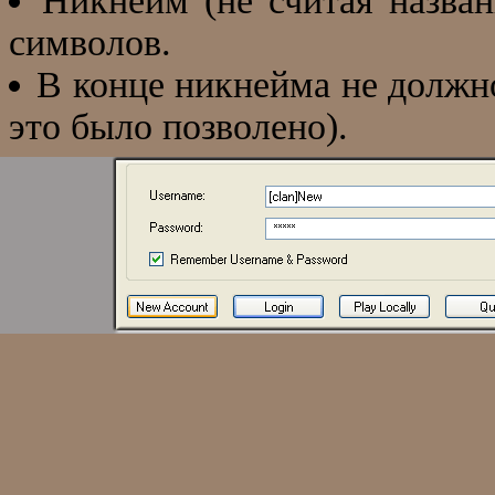
Никнейм (не считая назван
символов.
В конце никнейма не должно
это было позволено).