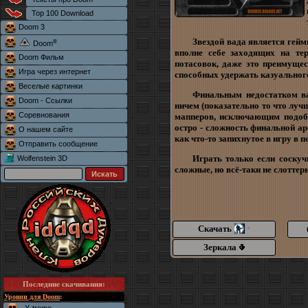
Top 100 Download
Doom 3
Звездой вада является гейм
®
Doom
вполне себе заходящих на тер
Doom Фильм
потасовок, даже это преимущес
Игра через интернет
способных удержать казуального
Веселые картинки
Финальным недостатком ва
Doom - Ссылки
ничем (показательно то что луч
Соревнования
мапперов, исключающим подобн
остро - сложность финальной а
О нашем сайте
как что-то запихнутое в игру в 
Отправить сообщение
Играть только если соскуч
Wolfenstein 3D
сложные, но всё-таки не слоттер
Скачать
*
Зеркала
Последние скачивания
:
Уровни для Doom
: