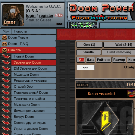
Welcome to U.A.C.
[
O.S.A.
]
login
/
register
Status: Guest
Новости
Doom Форум
Doom - F.A.Q.
One (1)
Wad (2-14)
Скачать
Vanilla
Limit removing
Новый Doom
А-я
Дата
Рейтинг
Размер
Ком
Уровни для Doom
Отоб
DM Уровни для Doom
Моды для Doom
Редакторы и утилиты
DBP
01.02.23
Старый Doom
Портированный Doom
Кол-во уровней: 9
Текстуры и спрайты
Музыка из Doom
Демки прохождения
Вокруг Doom
Doom в других играх
Игры на движке Doom
Тексты про Doom