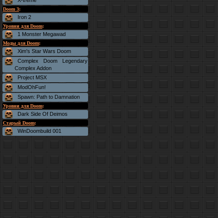
X-treme
Doom 3
:
Iron 2
Уровни для Doom
:
1 Monster Megawad
Моды для Doom
:
Xim's Star Wars Doom
Complex Doom Legendary
Complex Addon
Project MSX
ModOhFun!
Spawn: Path to Damnation
Уровни для Doom
:
Dark Side Of Deimos
Старый Doom
:
WinDoombuild 001