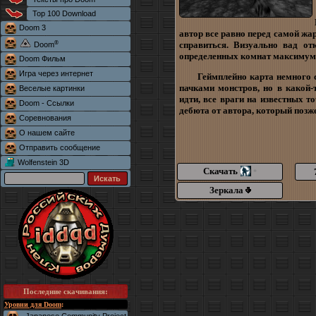
Top 100 Download
Doom 3
автор все равно перед самой жа
®
справиться. Визуально вад от
Doom
определенных комнат максимум,
Doom Фильм
Игра через интернет
Геймплейно карта немного 
пачками монстров, но в какой-
Веселые картинки
идти, все враги на известных 
Doom - Ссылки
дебюта от автора, который позж
Соревнования
О нашем сайте
Отправить сообщение
Wolfenstein 3D
Скачать
*
Зеркала
Последние скачивания
:
Уровни для Doom
: