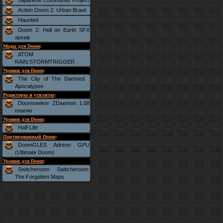
Japanese Community Project
Action Doom 2: Urban Brawl
Haunted
Doom 2: Hell on Earth SFX
архив
Моды для Doom
:
ATOM
RAIN:STORMTRIGGER
Уровни для Doom
:
The City of The Damned :
Apocalypse
Редакторы и утилиты
:
Doomseeker ZDaemon 1.08
плагин
Уровни для Doom
:
Half-Life
Портированный Doom
:
DoomGLES Adreno GPU
(Ultimate Doom)
Уровни для Doom
:
Switcheroom Switcheroom:
The Forgotten Maps