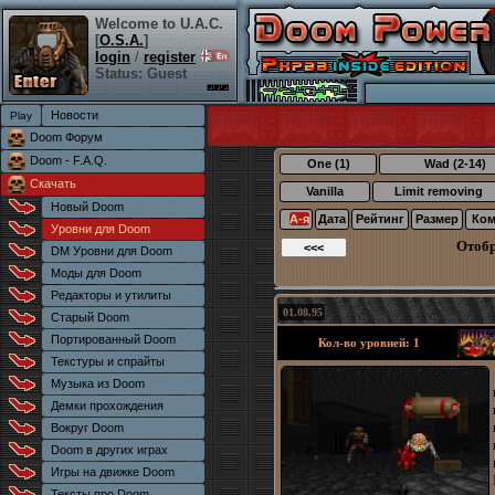
Welcome to U.A.C.
[
O.S.A.
]
login
/
register
Status: Guest
Новости
Doom Форум
Doom - F.A.Q.
One (1)
Wad (2-14)
Скачать
Vanilla
Limit removing
Новый Doom
А-я
Дата
Рейтинг
Размер
Ком
Уровни для Doom
Отоб
DM Уровни для Doom
Моды для Doom
Редакторы и утилиты
01.08.95
Старый Doom
Портированный Doom
Кол-во уровней: 1
Текстуры и спрайты
Музыка из Doom
Демки прохождения
Вокруг Doom
Doom в других играх
Игры на движке Doom
Тексты про Doom