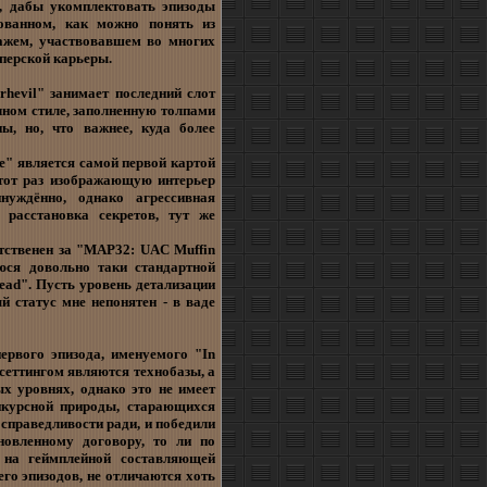
е, дабы укомплектовать эпизоды
зованном, как можно понять из
ажем, участвовавшем во многих
перской карьеры.
hevil" занимает последний слот
чном стиле, заполненную толпами
ы, но, что важнее, куда более
e" является самой первой картой
этот раз изображающую интерьер
нуждённо, однако агрессивная
 расстановка секретов, тут же
етственен за "MAP32: UAC Muffin
юся довольно таки стандартной
Dead". Пусть уровень детализации
 статус мне непонятен - в ваде
ервого эпизода, именуемого "In
 сеттингом являются технобазы, а
х уровнях, однако это не имеет
нкурсной природы, старающихся
 справедливости ради, и победили
новленному договору, то ли по
 на геймплейной составляющей
его эпизодов, не отличаются хоть