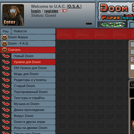
Welcome to U.A.C. [
O.S.A.
]
login
/
register
Status: Guest
Новости
Doom Форум
Doom - F.A.Q.
Скачать
Новый Doom
Уровни для Doom
DM Уровни для Doom
Моды для Doom
Редакторы и утилиты
12
Старый Doom
Портированный Doom
Текстуры и спрайты
Музыка из Doom
Демки прохождения
Вокруг Doom
Doom в других играх
Игры на движке Doom
Тексты про Doom