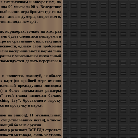
е симпатичном и аккуратном, но
нца 90-х/начала 00-х. Вследствие
ый вызов игра бросает где-то на
ты - многие думеры, скорее всего,
тия эпизода номер 2.
их коридорах, только на этот раз
таль будет сменяться пещерами и
тро по сравнению с вялотекущим
ложности, однако свои проблемы
ремени воспринимаются нормально
украшает уникальный визуальный
рекомендуется делать перерывы в
, и является, пожалуй, наиболее
х карт (по крайней мере именно
новленный предыдущим эпизодом
е) и более адекватные размеры
м" этой главы является баланс
ching Ivy", бросающего игроку
ж на прогулку в парке.
ной на эпизод), 11 музыкальных
 существовавших песен), а также
няющий баланс оружия.
пример ревенант ВСЕГДА стреляет
ожности мегавада, лишь частично