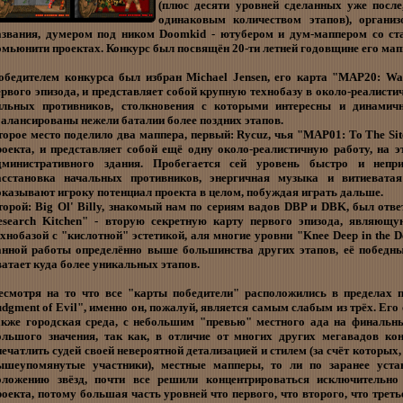
(плюс десяти уровней сделанных уже посл
одинаковым количеством этапов), органи
азвания, думером под ником Doomkid - ютубером и дум-маппером со ст
омьюнити проектах. Конкурс был посвящён 20-ти летней годовщине его мап
обедителем конкурса был избран Michael Jensen, его карта "MAP20: War
ервого эпизода, и представляет собой крупную технобазу в около-реалисти
ильных противников, столкновения с которыми интересны и динамичн
балансированы нежели баталии более поздних этапов.
торое место поделило два маппера, первый: Rycuz, чья "MAP01: To The Sit
роекта, и представляет собой ещё одну около-реалистичную работу, на 
дминистративного здания. Пробегается сей уровень быстро и непри
асстановка начальных противников, энергичная музыка и витиеватая
оказывают игроку потенциал проекта в целом, побуждая играть дальше.
торой: Big Ol' Billy, знакомый нам по сериям вадов DBP и DBK, был отв
esearch Kitchen" - вторую секретную карту первого эпизода, являющу
ехнобазой с "кислотной" эстетикой, аля многие уровни "Knee Deep in the 
анной работы определённо выше большинства других этапов, её победный
ватает куда более уникальных этапов.
есмотря на то что все "карты победители" расположились в пределах п
udgment of Evil", именно он, пожалуй, является самым слабым из трёх. Его
акже городская среда, с небольшим "превью" местного ада на финальны
ольшого значения, так как, в отличие от многих других мегавадов ко
печатлить судей своей невероятной детализацией и стилем (за счёт которых,
ышеупомянутые участники), местные мапперы, то ли по заранее уста
оложению звёзд, почти все решили концентрироваться исключительно
роекта, потому большая часть уровней что первого, что второго, что треть