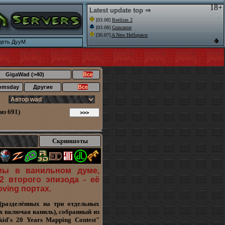
18+
Latest update top ⇒
[03.08]
Reelism 2
[03.08]
Guncaster
[30.07]
A New Hellspawn
идеть ДууМ
GigaWad (>40)
Все
omsday
Другие
Все
из 691)
Скриншоты
мы в ванильном думе,
2 второго эпизода - её
oving портах.
(разделённых на три отдельных
х включая ваниль), собранный из
id's 20 Years Mapping Contest"