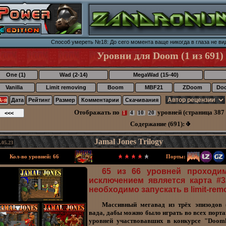
Способ умереть №18: До сего момента ваще никогда в глаза не в
Уровни для Doom (1 из 691)
One (1)
Wad (2-14)
MegaWad (15-40)
Vanilla
Limit removing
Boom
MBF21
ZDoom
Do
А-я
Дата
Рейтинг
Размер
Комментарии
Скачивания
Отображать по
уровней (страница 387 
1
4
10
20
Содержание (691):
Jamal Jones Trilogy
.05.23
Кол-во уровней: 66
Порты:
65 из 66 уровней проходи
исключением является карта #3
необходимо запускать в limit-rem
Массивный мегавад из трёх эпизодов 
вада, дабы можно было играть во всех порта
уровней участвовавших в конкурсе "Doomk