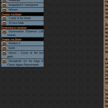
Walpurgis
с
Kriegsland II: Untergrund
к
д
HDoom
т
Уровни для Doom
:
п
Castle of the Dead
32 Inch Nails
Д
Редакторы и утилиты
:
р
Doomseeker ZDaemon 1.08
п
плагин
п
Уровни для Doom
:
и
Reelism 2
к
с
Earth
п
Hexen - Curse of the lost
gods
Ф
Stronghold: On the Edge of
с
Chaos Аддон Rejuvenated
т
у
у
н
з
С
т
с
И
н