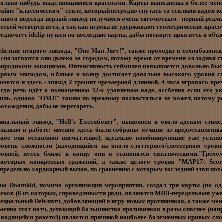
колько-нибудь выделяющимися красотами. Карты выполнены в более-мене
райне "классическом" стиле, который нетрудно спутать со стилями вадов ко
анного подхода первый эпизод получился очень тягомотным - первый реальн
ретьей четверти пути, а так как игрока не удерживают геометрические красо
редпочтут idclip-нуться на последние карты, дабы поскорее прыгнуть в объя
ействие второго эпизода, "One Man Jury!", также проходит в технобазовск
асполагаются они далеко за городом, потому время от времени холодная с
риродными локациями. Интенсивность геймплея повышается довольно быс
ервым эпизодом, и ближе к концу достигает довольно высокого уровня с
меются и здесь - эпизод 2 грешит чрезмерной длинной. 4 часа игрового в
огда речь идёт о полноценном 32-х уровневом ваде, особенно если его 
тиль, однако "OMJ!" таким по прежнему похвастаться не может, потому 
рохождении, дабы не перегореть.
инальный эпизод, "Hell's Executioner", выполнен в около-адском стиле
ильным в работе: именно здесь были собраны лучшие из предоставленны
акое они оставляют впечатление), идеально комбинирующие уже уста
ровень сложности (находящийся на около-слоттерном/слоттерном уровн
ровней, пусть ближе к концу они и становятся титаническими."Грехо
екоторых конкретных сражений, а также целого уровня "MAP17: Scor
апредельно хардкорный вызов, по сравнению с которым последний этап похо
ам Doomkid, помимо организации мероприятия, создал три карты (по од
реков (8 из которых, справедливости ради, являются MIDI-переделками уже
пециальный Deh-патч, добавляющий в игру новых противников, а также ме
менно этот патч, делающий большинство противников в разы опаснее (на
аводящейся ракетой) является причиной наиболее болезненных кривых сл