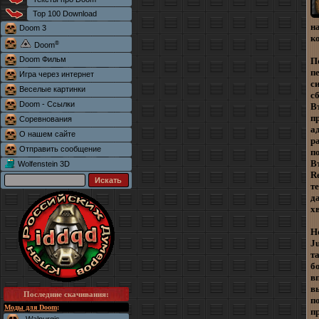
Top 100 Download
н
Doom 3
к
®
Doom
Doom Фильм
П
п
Игра через интернет
с
Веселые картинки
с
Doom - Ссылки
В
п
Соревнования
а
О нашем сайте
р
Отправить сообщение
п
В
Wolfenstein 3D
R
т
д
х
Н
J
т
б
в
в
Последние скачивания
:
п
Моды для Doom
:
п