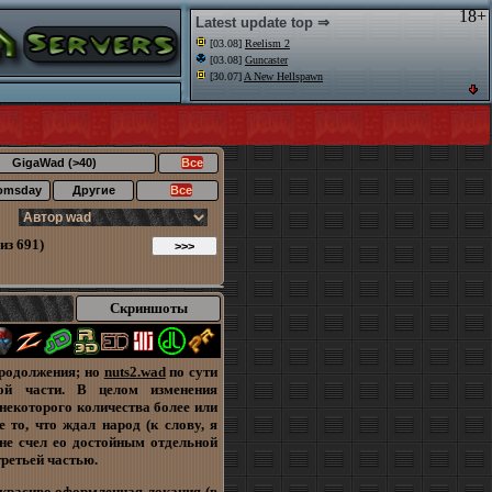
18+
Latest update top ⇒
[03.08]
Reelism 2
[03.08]
Guncaster
[30.07]
A New Hellspawn
GigaWad (>40)
Все
omsday
Другие
Все
из 691)
Скриншоты
продолжения; но
nuts2.wad
по сути
ой части. В целом изменения
некоторого количества более или
 то, что ждал народ (к слову, я
о не счел ео достойным отдельной
третьей частью.
 красиво оформленная локация (в