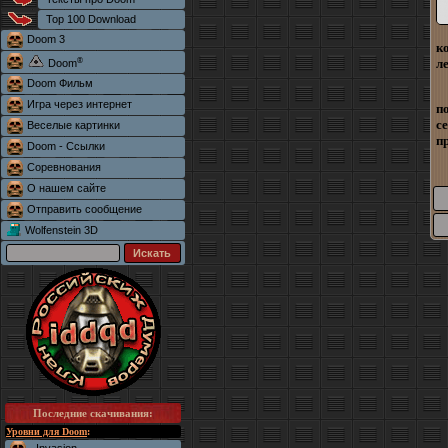
Top 100 Download
Doom 3
к
®
л
Doom
Doom Фильм
Игра через интернет
п
с
Веселые картинки
п
Doom - Ссылки
Соревнования
О нашем сайте
Отправить сообщение
Wolfenstein 3D
Последние скачивания
:
Уровни для Doom
: