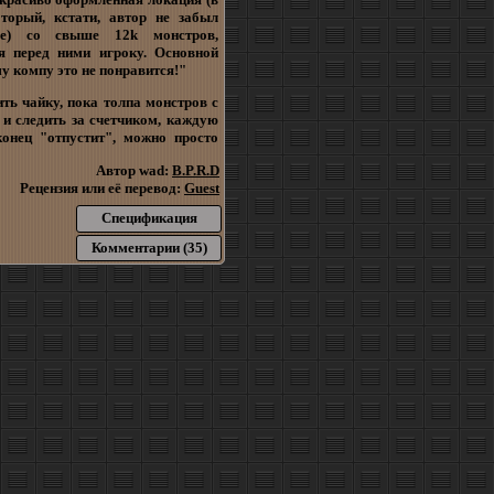
торый, кстати, автор не забыл
е) со свыше 12k монстров,
 перед ними игроку. Основной
у компу это не понравится!"
ить чайку, пока толпа монстров с
 и следить за счетчиком, каждую
онец "отпустит", можно просто
Автор wad:
B.P.R.D
Рецензия или её перевод:
Guest
Спецификация
Комментарии (35)