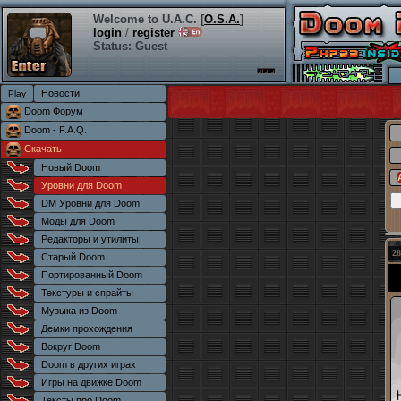
Welcome to U.A.C. [
O.S.A.
]
login
/
register
Status: Guest
Новости
Doom Форум
Doom - F.A.Q.
Скачать
Новый Doom
Уровни для Doom
DM Уровни для Doom
Моды для Doom
Редакторы и утилиты
28
Старый Doom
Портированный Doom
Текстуры и спрайты
Музыка из Doom
Демки прохождения
Вокруг Doom
Doom в других играх
Игры на движке Doom
Тексты про Doom