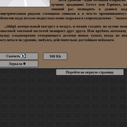
лучших традициях Grove или Equinox, ко
лишний раз попиарить в данном вад
онцетрическими рядами стоящими спинами к в чем-то провинившимуся
ейтмотив вада весьма недвусмысленно выражен в сопроводиловке - "вашем
...iddqd, контрольный выстрел в воздух, и можно сходить на кухню поп
ошаговой тактовой частотой пожирает друг друга. Или врубить автомапу
екунду хладнокровно отмеряющего десятки новых тушек; когда же нак
рогуляться по уровню, любуясь действительно достойным пейзажем.
Скачать
500 Kb
*
Зеркала