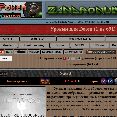
Отмазка №216: Хватит со мной в прятки играть!
Уровни для Doom (1 из 691)
One (1)
Wad (2-14)
MegaWad (15-40)
Vanilla
Limit removing
Boom
MBF21
ZDoom
Do
А-я
Дата
Рейтинг
Размер
Комментарии
Скачивания
Отображать по
уровней (страница 448 
1
4
10
20
Содержание (691):
Nuts 3
.06.03
Кол-во уровней: 1
Порты:
Успех и признание Nuts обрекли его на 
являлся своеобразным "ремиксом" перв
выразились преимущественно в добавлении 
менее удачных приколов и шуток, но это не
считаю, что познакомится с nuts2 стоит, н
рецензии). И автор (B.P.R.D.) ответил народу 
Весь уровень - одна большая открытая