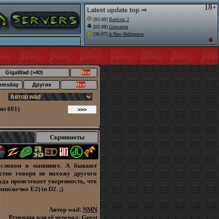
18+
Latest update top ⇒
[03.08]
Reelism 2
[03.08]
Guncaster
[30.07]
A New Hellspawn
GigaWad (>40)
Все
omsday
Другие
Все
из 691)
Скриншоты
словом в маппинге. А бывают
стно говоря не нахожу другого
уда проистекает уверенность, что
множечко Е2) in D2. ;)
Автор wad:
NMN
Рецензия или её перевод:
Guest