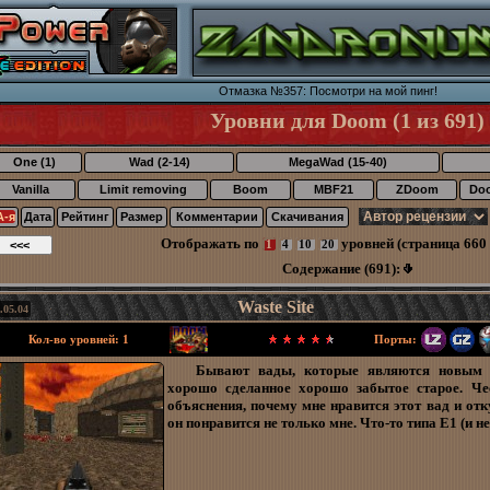
Отмазка №357: Посмотри на мой пинг!
Уровни для Doom (1 из 691)
One (1)
Wad (2-14)
MegaWad (15-40)
Vanilla
Limit removing
Boom
MBF21
ZDoom
Do
А-я
Дата
Рейтинг
Размер
Комментарии
Скачивания
Отображать по
уровней (страница 660 
1
4
10
20
Содержание (691):
Waste Site
.05.04
Кол-во уровней: 1
Порты:
Бывают вады, которые являются новым 
хорошо сделанное хорошо забытое старое. Че
объяснения, почему мне нравится этот вад и отк
он понравится не только мне. Что-то типа Е1 (и не