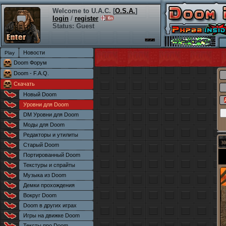
Welcome to U.A.C. [
O.S.A.
]
login
/
register
Status: Guest
Новости
Doom Форум
Doom - F.A.Q.
Скачать
Новый Doom
Уровни для Doom
DM Уровни для Doom
Моды для Doom
Редакторы и утилиты
30
Старый Doom
Портированный Doom
Текстуры и спрайты
Музыка из Doom
Демки прохождения
Вокруг Doom
Doom в других играх
Игры на движке Doom
Тексты про Doom