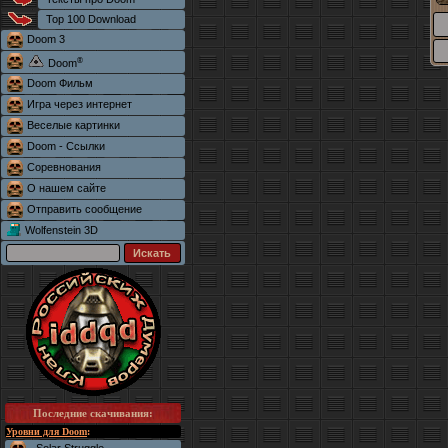
Top 100 Download
Doom 3
®
Doom
Doom Фильм
Игра через интернет
Веселые картинки
Doom - Ссылки
Соревнования
О нашем сайте
Отправить сообщение
Wolfenstein 3D
Последние скачивания
:
Уровни для Doom
: