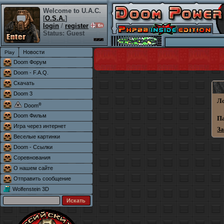
Welcome to U.A.C.
[
O.S.A.
]
login
/
register
Status: Guest
Новости
Doom Форум
Doom - F.A.Q.
Скачать
Doom 3
Л
®
Doom
Doom Фильм
П
Игра через интернет
З
Веселые картинки
Doom - Ссылки
Соревнования
О нашем сайте
Отправить сообщение
Wolfenstein 3D