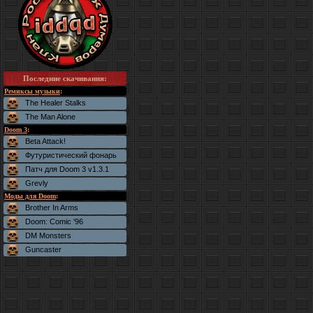
Последние скачивания
:
Ремиксы музыки
:
The Healer Stalks
The Man Alone
Doom 3
:
Beta Attack!
Футуристический фонарь
Патч для Doom 3 v1.3.1
Grevly
Моды для Doom
:
Brother In Arms
Doom: Comic '96
DM Monsters
Guncaster