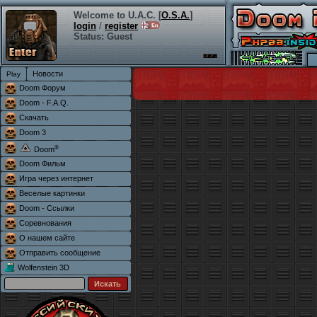
Welcome to U.A.C. [
O.S.A.
]
login
/
register
Status: Guest
Новости
Doom Форум
Doom - F.A.Q.
Скачать
Doom 3
®
Doom
Doom Фильм
Игра через интернет
Веселые картинки
Doom - Ссылки
Соревнования
О нашем сайте
Отправить сообщение
Wolfenstein 3D