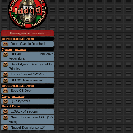
Последние скачивания
:
Портированный Doom
:
Doom Classic (patched)
Уровни для Doom
:
DBP40: Funnelcake
Apparitions
DooD Аддон Revenge of the
Prinnies
TurboCharged ARCADE!
DBP32: Tomatomania!
Портированный Doom
:
Epoc OS Doom
Моды для Doom
:
Q2 Skyboxes I
Новый Doom
:
EDGE x64 версия
Nyan Doom macOS (12+
ARM)
Nugget Doom Linux x64