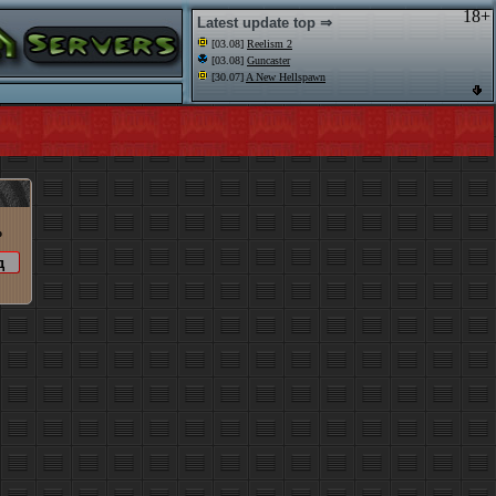
18+
Latest update top ⇒
[03.08]
Reelism 2
[03.08]
Guncaster
[30.07]
A New Hellspawn
o