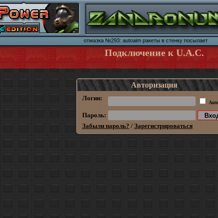
отмазка №293: autoaim ракеты в стенку посылает
Подключение к U.A.C.
Авторизация
Логин:
Aut
Пароль:
Забыли пароль?
/
Зарегистрироваться