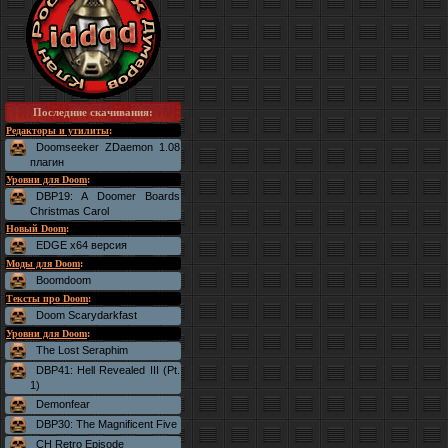
Последние скачивания
:
Редакторы и утилиты
:
Doomseeker ZDaemon 1.08
плагин
Уровни для Doom
:
DBP19: A Doomer Boards
Christmas Carol
Новый Doom
:
EDGE x64 версия
Моды для Doom
:
Boomdoom
Тексты про Doom
:
Doom Scarydarkfast
Уровни для Doom
:
The Lost Seraphim
DBP41: Hell Revealed III (Pt.
1)
Demonfear
DBP30: The Magnificent Five
CH Retro Episode