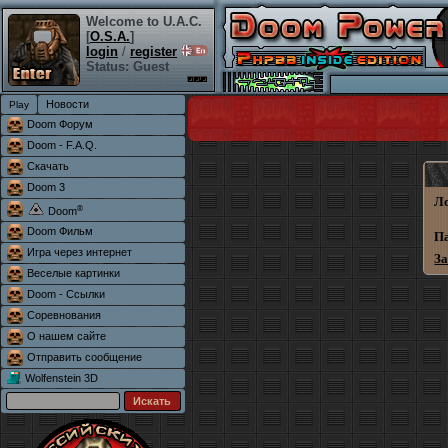
Welcome to U.A.C.
[
O.S.A.
]
login
/
register
Status: Guest
Новости
Doom Форум
Doom - F.A.Q.
Скачать
Doom 3
Л
®
Doom
Doom Фильм
П
Игра через интернет
З
Веселые картинки
Doom - Ссылки
Соревнования
О нашем сайте
Отправить сообщение
Wolfenstein 3D