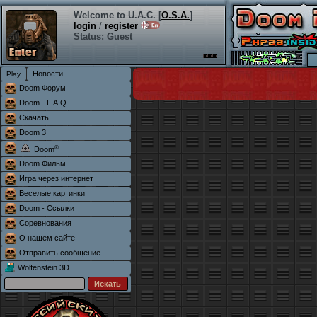
Welcome to U.A.C. [
O.S.A.
]
login
/
register
Status: Guest
Новости
Doom Форум
Doom - F.A.Q.
Скачать
Doom 3
®
Doom
Doom Фильм
Игра через интернет
Веселые картинки
Doom - Ссылки
Соревнования
О нашем сайте
Отправить сообщение
Wolfenstein 3D