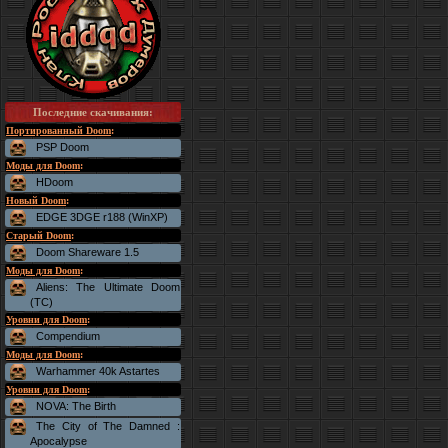
Последние скачивания
:
Портированный Doom
:
PSP Doom
Моды для Doom
:
HDoom
Новый Doom
:
EDGE 3DGE r188 (WinXP)
Старый Doom
:
Doom Shareware 1.5
Моды для Doom
:
Aliens: The Ultimate Doom
(TC)
Уровни для Doom
:
Compendium
Моды для Doom
:
Warhammer 40k Astartes
Уровни для Doom
:
NOVA: The Birth
The City of The Damned :
Apocalypse