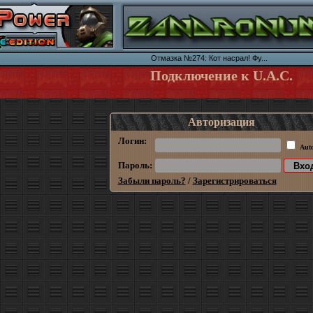
Отмазка №274: Кот насрал! Фу...
Подключение к U.A.C.
Авторизация
Логин:
Aut
Пароль:
Забыли пароль?
/
Зарегистрироваться