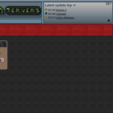
18+
Latest update top ⇒
[03.08]
Reelism 2
[03.08]
Guncaster
[30.07]
A New Hellspawn
o