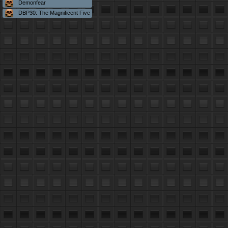
Demonfear
DBP30: The Magnificent Five