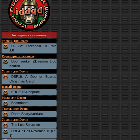
Последние скачивания
:
Уровни для Doom
:
DOOM: Threshold Of Pain
SE
Редакторы и утилиты
:
Doomseeker ZDaemon 1.08
плагин
Уровни для Doom
:
DBP19: A Doomer Boards
Christmas Carol
Новый Doom
:
EDGE x64 версия
Моды для Doom
:
Boomdoom
Тексты про Doom
:
Doom Scarydarkfast
Уровни для Doom
:
The Lost Seraphim
DBP41: Hell Revealed III (Pt.
1)