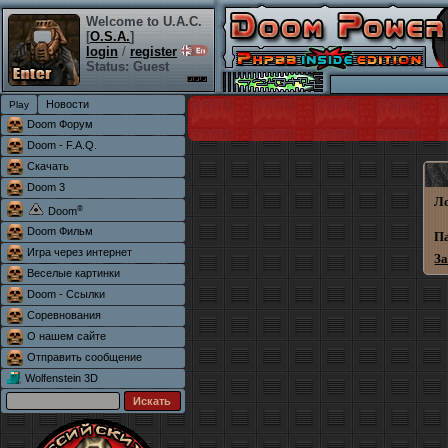
Welcome to U.A.C.
[
O.S.A.
]
login
/
register
Status: Guest
Новости
Doom Форум
Doom - F.A.Q.
Скачать
Doom 3
Л
®
Doom
Doom Фильм
П
Игра через интернет
З
Веселые картинки
Doom - Ссылки
Соревнования
О нашем сайте
Отправить сообщение
Wolfenstein 3D