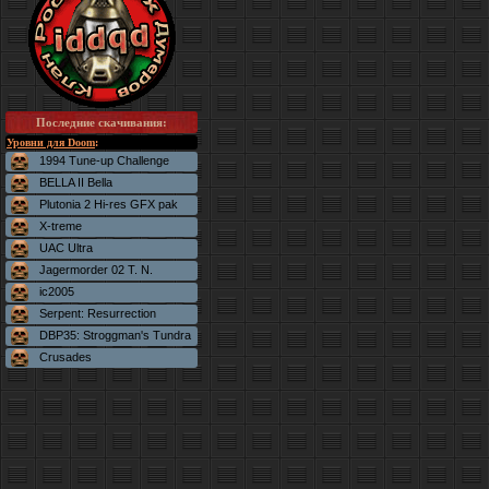
Последние скачивания
:
Уровни для Doom
:
1994 Tune-up Challenge
BELLA II Bella
Plutonia 2 Hi-res GFX pak
X-treme
UAC Ultra
Jagermorder 02 T. N.
ic2005
Serpent: Resurrection
DBP35: Stroggman's Tundra
Crusades