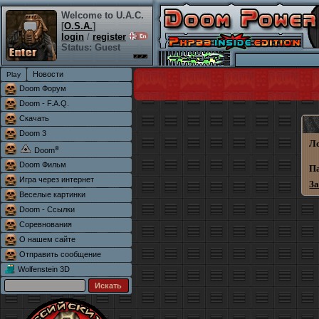
Welcome to U.A.C.
[
O.S.A.
]
login
/
register
Status: Guest
Новости
Doom Форум
Doom - F.A.Q.
Скачать
Doom 3
Л
®
Doom
Doom Фильм
П
Игра через интернет
З
Веселые картинки
Doom - Ссылки
Соревнования
О нашем сайте
Отправить сообщение
Wolfenstein 3D