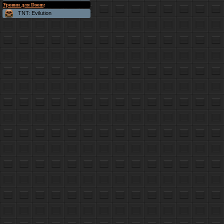
Уровни для Doom
:
TNT: Evilution