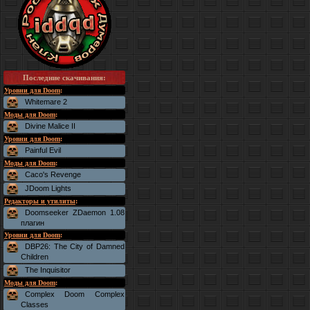
Последние скачивания
:
Уровни для Doom
:
Whitemare 2
Моды для Doom
:
Divine Malice II
Уровни для Doom
:
Painful Evil
Моды для Doom
:
Caco's Revenge
JDoom Lights
Редакторы и утилиты
:
Doomseeker ZDaemon 1.08
плагин
Уровни для Doom
:
DBP26: The City of Damned
Children
The Inquisitor
Моды для Doom
:
Complex Doom Complex
Classes