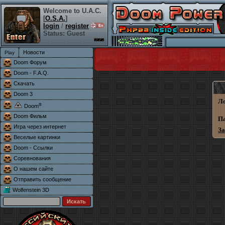
Welcome to U.A.C.
[
O.S.A.
]
login
/
register
Status: Guest
Новости
Doom Форум
Doom - F.A.Q.
Скачать
Doom 3
Л
®
Doom
Doom Фильм
П
Игра через интернет
З
Веселые картинки
Doom - Ссылки
Соревнования
О нашем сайте
Отправить сообщение
Wolfenstein 3D