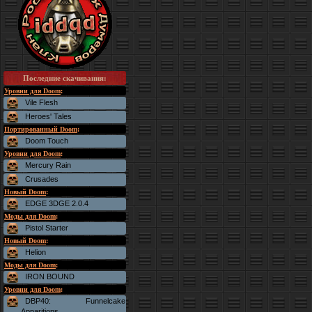
Последние скачивания
:
Уровни для Doom
:
Vile Flesh
Heroes' Tales
Портированный Doom
:
Doom Touch
Уровни для Doom
:
Mercury Rain
Crusades
Новый Doom
:
EDGE 3DGE 2.0.4
Моды для Doom
:
Pistol Starter
Новый Doom
:
Helion
Моды для Doom
:
IRON BOUND
Уровни для Doom
:
DBP40: Funnelcake
Apparitions