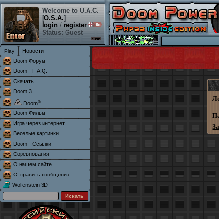
Welcome to U.A.C.
[
O.S.A.
]
login
/
register
Status: Guest
Новости
Doom Форум
Doom - F.A.Q.
Скачать
Doom 3
Л
®
Doom
Doom Фильм
П
Игра через интернет
З
Веселые картинки
Doom - Ссылки
Соревнования
О нашем сайте
Отправить сообщение
Wolfenstein 3D