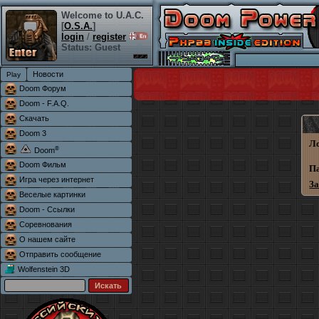
Welcome to U.A.C.
[
O.S.A.
]
login
/
register
Status: Guest
Новости
Doom Форум
Doom - F.A.Q.
Скачать
Doom 3
Л
®
Doom
Doom Фильм
П
Игра через интернет
З
Веселые картинки
Doom - Ссылки
Соревнования
О нашем сайте
Отправить сообщение
Wolfenstein 3D