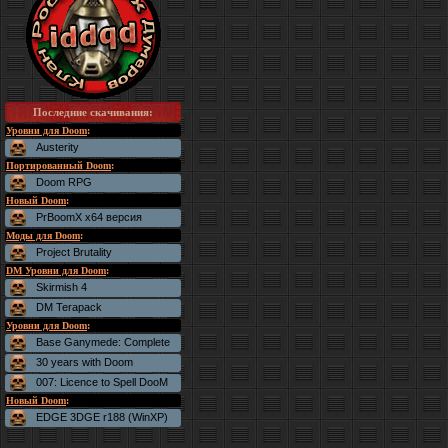
Последние скачивания
:
Уровни для Doom
:
Austerity
Портированный Doom
:
Doom RPG
Новый Doom
:
PrBoomX x64 версия
Моды для Doom
:
Project Brutality
DM Уровни для Doom
:
Skirmish 4
DM Terapack
Уровни для Doom
:
Base Ganymede: Complete
30 years with Doom
007: Licence to Spell DooM
Новый Doom
:
EDGE 3DGE r188 (WinXP)