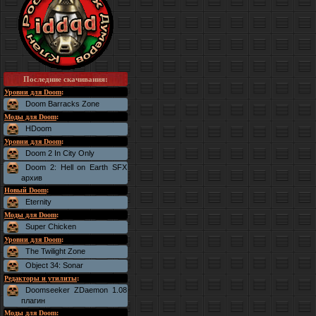
Последние скачивания
:
Уровни для Doom
:
Doom Barracks Zone
Моды для Doom
:
HDoom
Уровни для Doom
:
Doom 2 In City Only
Doom 2: Hell on Earth SFX
архив
Новый Doom
:
Eternity
Моды для Doom
:
Super Chicken
Уровни для Doom
:
The Twilight Zone
Object 34: Sonar
Редакторы и утилиты
:
Doomseeker ZDaemon 1.08
плагин
Моды для Doom
: