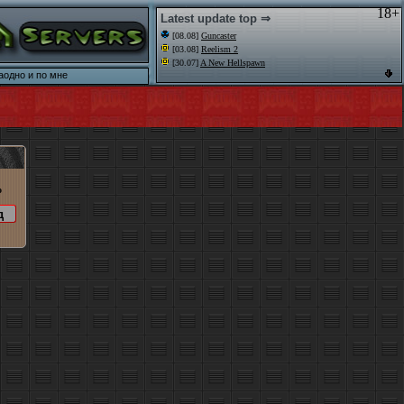
18+
Latest update top ⇒
[08.08]
Guncaster
[03.08]
Reelism 2
[30.07]
A New Hellspawn
аодно и по мне
o