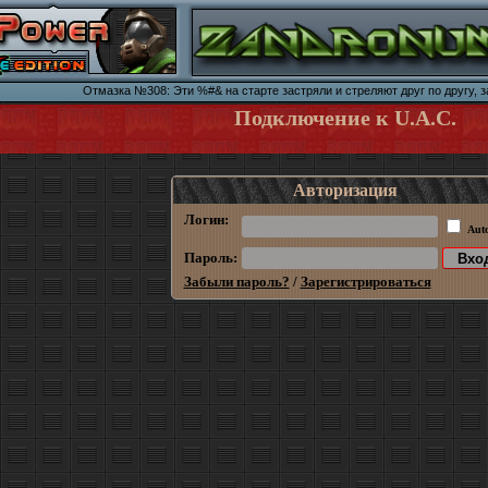
Отмазка №308: Эти %#& на старте застряли и стреляют друг по другу, з
Подключение к U.A.C.
Авторизация
Логин:
Aut
Пароль:
Забыли пароль?
/
Зарегистрироваться