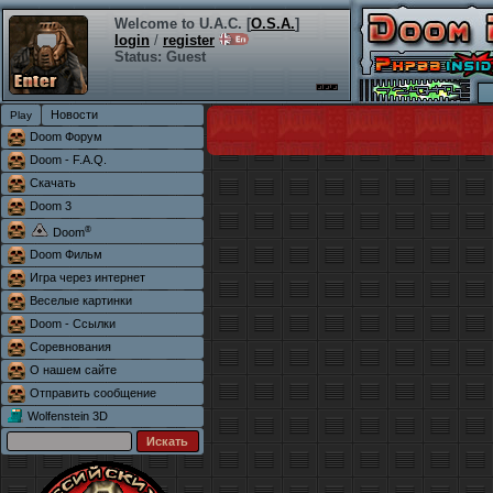
Welcome to U.A.C. [
O.S.A.
]
login
/
register
Status: Guest
Новости
Doom Форум
Doom - F.A.Q.
Скачать
Doom 3
®
Doom
Doom Фильм
Игра через интернет
Веселые картинки
Doom - Ссылки
Соревнования
О нашем сайте
Отправить сообщение
Wolfenstein 3D