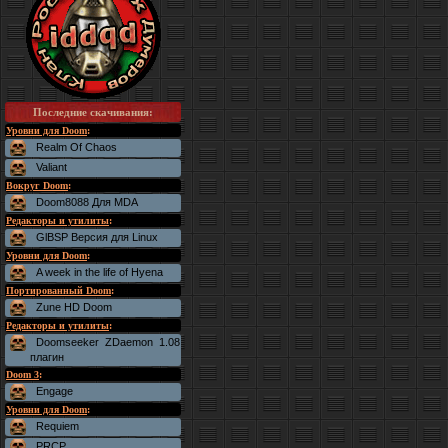
Последние скачивания
:
Уровни для Doom
:
Realm Of Chaos
Valiant
Вокруг Doom
:
Doom8088 Для MDA
Редакторы и утилиты
:
GlBSP Версия для Linux
Уровни для Doom
:
A week in the life of Hyena
Портированный Doom
:
Zune HD Doom
Редакторы и утилиты
:
Doomseeker ZDaemon 1.08
плагин
Doom 3
:
Engage
Уровни для Doom
:
Requiem
PRCP