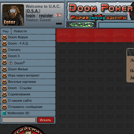
Welcome to U.A.C.
[
O.S.A.
]
login
/
register
Status: Guest
Новости
Doom Форум
Doom - F.A.Q.
Скачать
Doom 3
Л
®
Doom
Doom Фильм
П
Игра через интернет
З
Веселые картинки
Doom - Ссылки
Соревнования
О нашем сайте
Отправить сообщение
Wolfenstein 3D