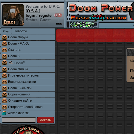
Welcome to U.A.C.
[
O.S.A.
]
login
/
register
Status: Guest
Новости
Doom Форум
Doom - F.A.Q.
Скачать
Doom 3
Л
®
Doom
Doom Фильм
П
Игра через интернет
З
Веселые картинки
Doom - Ссылки
Соревнования
О нашем сайте
Отправить сообщение
Wolfenstein 3D