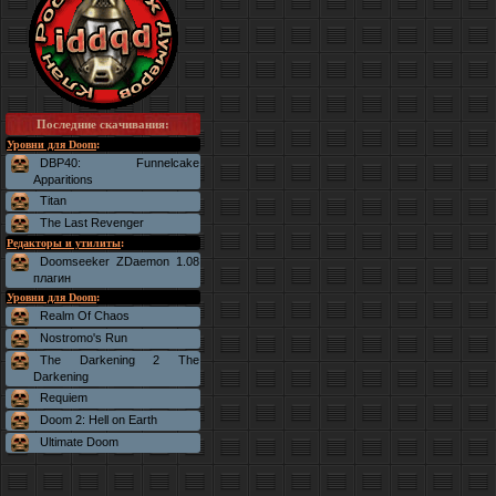
Последние скачивания
:
Уровни для Doom
:
DBP40: Funnelcake
Apparitions
Titan
The Last Revenger
Редакторы и утилиты
:
Doomseeker ZDaemon 1.08
плагин
Уровни для Doom
:
Realm Of Chaos
Nostromo's Run
The Darkening 2 The
Darkening
Requiem
Doom 2: Hell on Earth
Ultimate Doom