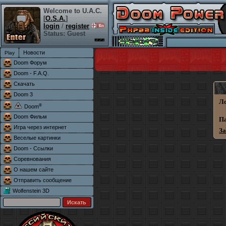
Welcome to U.A.C.
[
O.S.A.
]
login
/
register
Status: Guest
Новости
Doom Форум
Doom - F.A.Q.
Скачать
Doom 3
Л
®
Doom
Doom Фильм
П
Игра через интернет
З
Веселые картинки
Doom - Ссылки
Соревнования
О нашем сайте
Отправить сообщение
Wolfenstein 3D