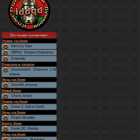
Последние скачивания
:
Уровни для Doom
:
Mercury Rain
DBP61: Tempest Enterprise
Eviternity
Редакторы и утилиты
:
Doomseeker ZDaemon 1.08
плагин
Моды для Doom
:
DoomRL Arsenal
Новый Doom
:
Cherry Doom
Уровни для Doom
:
Doom 2: Hell on Earth
Моды для Doom
:
Project Brutality
Вокруг Doom
:
Doom 2D: Rembo
Моды для Doom
:
Kriegsland : Blutorden