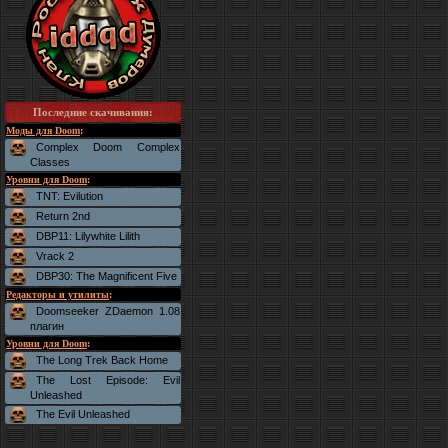
Последние скачивания
:
Моды для Doom
:
Complex Doom Complex
Classes
Уровни для Doom
:
TNT: Evilution
Return 2nd
DBP11: Lilywhite Lilith
Vrack 2
DBP30: The Magnificent Five
Редакторы и утилиты
:
Doomseeker ZDaemon 1.08
плагин
Уровни для Doom
:
The Long Trek Back Home
The Lost Episode: Evil
Unleashed
The Evil Unleashed