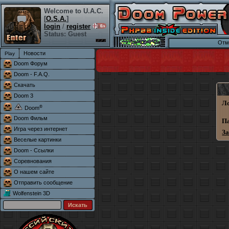
Welcome to U.A.C.
[
O.S.A.
]
login
/
register
Status: Guest
Отма
Новости
Doom Форум
Doom - F.A.Q.
Скачать
Doom 3
Л
®
Doom
Doom Фильм
П
Игра через интернет
З
Веселые картинки
Doom - Ссылки
Соревнования
О нашем сайте
Отправить сообщение
Wolfenstein 3D