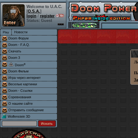
Welcome to U.A.C.
[
O.S.A.
]
login
/
register
Status: Guest
Новости
Doom Форум
Doom - F.A.Q.
Скачать
Doom 3
Л
®
Doom
Doom Фильм
П
Игра через интернет
З
Веселые картинки
Doom - Ссылки
Соревнования
О нашем сайте
Отправить сообщение
Wolfenstein 3D