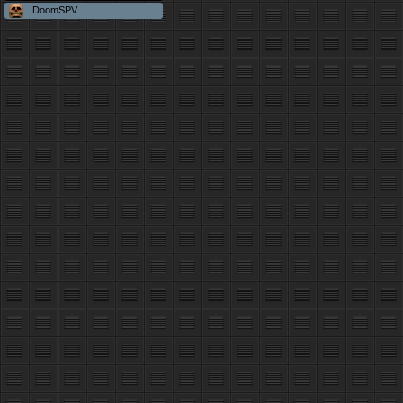
DoomSPV