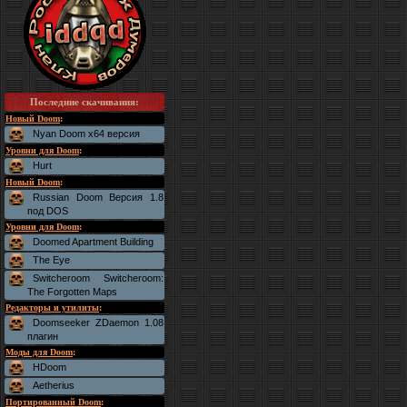
Последние скачивания
:
Новый Doom
:
Nyan Doom x64 версия
Уровни для Doom
:
Hurt
Новый Doom
:
Russian Doom Версия 1.8
под DOS
Уровни для Doom
:
Doomed Apartment Building
The Eye
Switcheroom Switcheroom:
The Forgotten Maps
Редакторы и утилиты
:
Doomseeker ZDaemon 1.08
плагин
Моды для Doom
:
HDoom
Aetherius
Портированный Doom
: