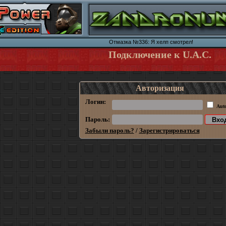
Отмазка №336: Я хелп смотрел!
Подключение к U.A.C.
Авторизация
Логин:
Aut
Пароль:
Забыли пароль?
/
Зарегистрироваться