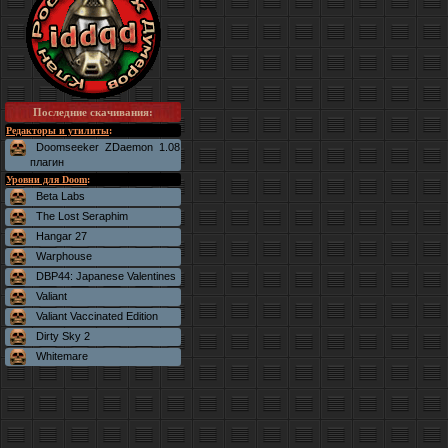
Последние скачивания
:
Редакторы и утилиты
:
Doomseeker ZDaemon 1.08
плагин
Уровни для Doom
:
Beta Labs
The Lost Seraphim
Hangar 27
Warphouse
DBP44: Japanese Valentines
Valiant
Valiant Vaccinated Edition
Dirty Sky 2
Whitemare