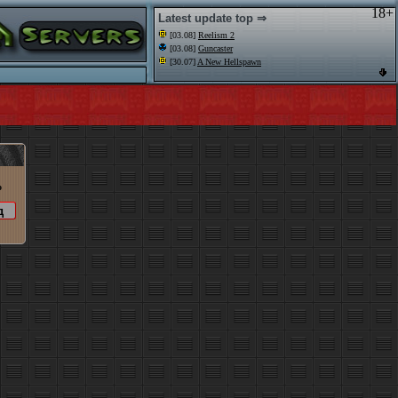
18+
Latest update top ⇒
[03.08]
Reelism 2
[03.08]
Guncaster
[30.07]
A New Hellspawn
o