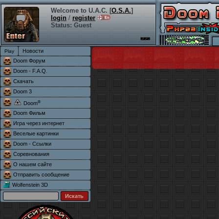
Welcome to U.A.C. [
O.S.A.
]
login
/
register
Status: Guest
Новости
Doom Форум
Doom - F.A.Q.
Скачать
Doom 3
®
Doom
Doom Фильм
Игра через интернет
Веселые картинки
Doom - Ссылки
Соревнования
О нашем сайте
Отправить сообщение
Wolfenstein 3D