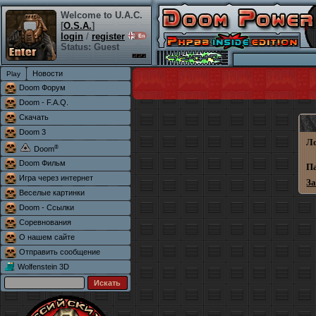
Welcome to U.A.C.
[
O.S.A.
]
login
/
register
Status: Guest
Новости
Doom Форум
Doom - F.A.Q.
Скачать
Doom 3
Л
®
Doom
Doom Фильм
П
Игра через интернет
З
Веселые картинки
Doom - Ссылки
Соревнования
О нашем сайте
Отправить сообщение
Wolfenstein 3D