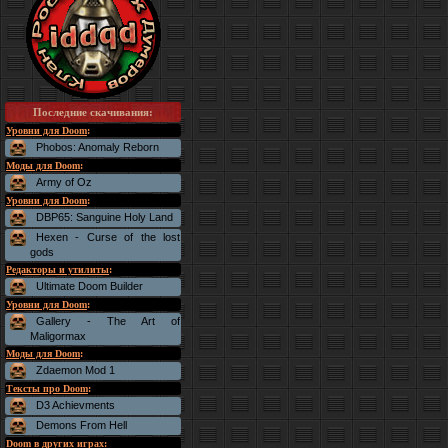
Последние скачивания
:
Уровни для Doom
:
Phobos: Anomaly Reborn
Моды для Doom
:
Army of Oz
Уровни для Doom
:
DBP65: Sanguine Holy Land
Hexen - Curse of the lost
gods
Редакторы и утилиты
:
Ultimate Doom Builder
Уровни для Doom
:
Gallery - The Art of
Maligormax
Моды для Doom
:
Zdaemon Mod 1
Тексты про Doom
:
D3 Achievments
Demons From Hell
Doom в других играх
: