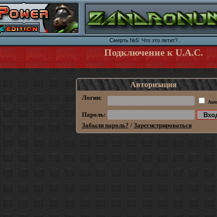
Смерть №5: Что это летит?..
Подключение к U.A.C.
Авторизация
Логин:
Aut
Пароль:
Забыли пароль?
/
Зарегистрироваться