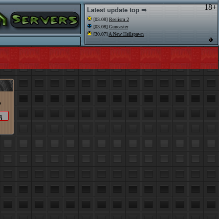
18+
Latest update top ⇒
[03.08]
Reelism 2
[03.08]
Guncaster
[30.07]
A New Hellspawn
o