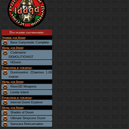
Последние скачивания
:
Уровни для Doom
:
Base Ganymede: Complete
Моды для Doom
:
Codename:
DEMOLITIONIST
HDoom
Редакторы и утилиты
:
Doomseeker ZDaemon 1.08
плагин
Моды для Doom
:
Risen3D Weapons
Lonely island
Редакторы и утилиты
:
Internet Doom Explorer
Моды для Doom
:
Shades of Doom
Ultimate Simpsons Doom
Samsara Reincarnation