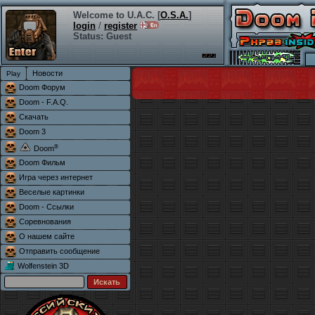
Welcome to U.A.C. [
O.S.A.
]
login
/
register
Status: Guest
Новости
Doom Форум
Doom - F.A.Q.
Скачать
Doom 3
®
Doom
Doom Фильм
Игра через интернет
Веселые картинки
Doom - Ссылки
Соревнования
О нашем сайте
Отправить сообщение
Wolfenstein 3D